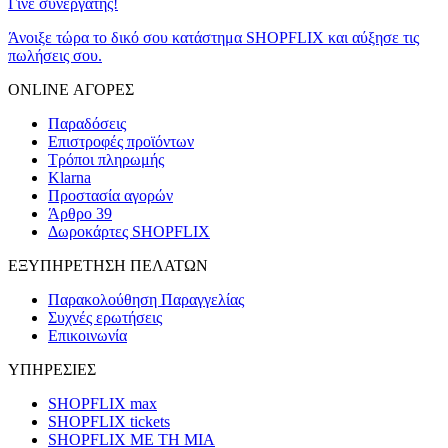
Γίνε συνεργάτης!
Άνοιξε τώρα το δικό σου κατάστημα SHOPFLIX και αύξησε τις
πωλήσεις σου.
ONLINE ΑΓΟΡΕΣ
Παραδόσεις
Επιστροφές προϊόντων
Τρόποι πληρωμής
Klarna
Προστασία αγορών
Άρθρο 39
Δωροκάρτες SHOPFLIX
ΕΞΥΠΗΡΕΤΗΣΗ ΠΕΛΑΤΩΝ
Παρακολούθηση Παραγγελίας
Συχνές ερωτήσεις
Επικοινωνία
ΥΠΗΡΕΣΙΕΣ
SHOPFLIX max
SHOPFLIX tickets
SHOPFLIX ΜΕ ΤΗ ΜΙΑ