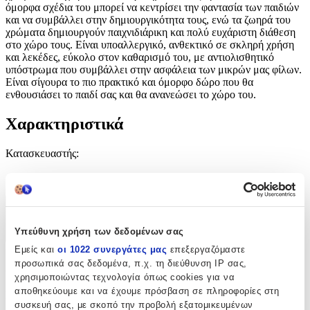
όμορφα σχέδια του μπορεί να κεντρίσει την φαντασία των παιδιών
και να συμβάλλει στην δημιουργικότητα τους, ενώ τα ζωηρά του
χρώματα δημιουργούν παιχνιδιάρικη και πολύ ευχάριστη διάθεση
στο χώρο τους. Είναι υποαλλεργικό, ανθεκτικό σε σκληρή χρήση
και λεκέδες, εύκολο στον καθαρισμό του, με αντιολισθητικό
υπόστρωμα που συμβάλλει στην ασφάλεια των μικρών μας φίλων.
Είναι σίγουρα το πιο πρακτικό και όμορφο δώρο που θα
ενθουσιάσει το παιδί σας και θα ανανεώσει το χώρο του.
Χαρακτηριστικά
Κατασκευαστής
:
Madi
Χαρακτηριστικά
Υπεύθυνη χρήση των δεδομένων σας
+
Εμείς και
οι 1022 συνεργάτες μας
επεξεργαζόμαστε
Χαρακτηριστικά
προσωπικά σας δεδομένα, π.χ. τη διεύθυνση IP σας,
χρησιμοποιώντας τεχνολογία όπως cookies για να
αποθηκεύουμε και να έχουμε πρόσβαση σε πληροφορίες στη
Κατασκευαστής
:
συσκευή σας, με σκοπό την προβολή εξατομικευμένων