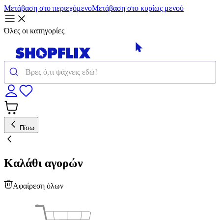
Μετάβαση στο περιεχόμενο
Μετάβαση στο κυρίως μενού
Όλες οι κατηγορίες
Πίσω
Καλάθι αγορών
Αφαίρεση όλων