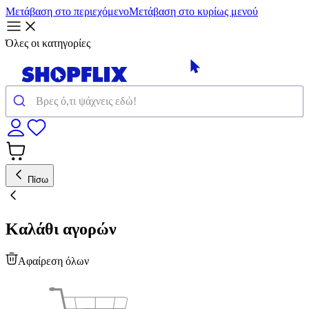
Μετάβαση στο περιεχόμενο
Μετάβαση στο κυρίως μενού
Όλες οι κατηγορίες
Πίσω
Καλάθι αγορών
Αφαίρεση όλων