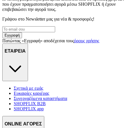
διαφημίσεων και περιεχομένου, τις μετρήσεις σχετικά με
που έχουν πραγματοποιήσει αγορά μέσω SHOPFLIX ή έχουν
διαφημίσεις και περιεχόμενο, την καλύτερη εικόνα του κοινού
επιβεβαιώσει την αγορά τους.
μας και την ανάπτυξη προϊόντων. Επίσης, κοινοποιούμε
Γράψου στο Νewsletter μας για νέα & προσφορές!
πληροφορίες σχετικά με την από μέρους σας χρήση της
τοποθεσίας μας στους συνεργάτες μέσων κοινωνικής
δικτύωσης, διαφημίσεων και ανάλυσης.
Εγγραφή
Πατώντας «Εγγραφή» αποδέχεσαι τους
όρους χρήσης
ΕΤΑΙΡΕΙΑ
Σχετικά με εμάς
Ευκαιρίες καριέρας
Συνεργαζόμενα καταστήματα
SHOPFLIX B2B
SHOPFLIX app
ONLINE ΑΓΟΡΕΣ