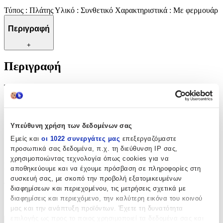
Τύπος : Πλάτης Υλικό : Συνθετικό Χαρακτηριστικά : Με φερμουάρ
Περιγραφή
+
Περιγραφή
Τύπος : Πλάτης Υλικό : Συνθετικό Χαρακτηριστικά : Με φερμουάρ
Χαρακτηριστικά
Υπεύθυνη χρήση των δεδομένων σας
Κατασκευαστής
:
Εμείς και
οι 1022 συνεργάτες μας
επεξεργαζόμαστε
Squishmallows
προσωπικά σας δεδομένα, π.χ. τη διεύθυνση IP σας,
χρησιμοποιώντας τεχνολογία όπως cookies για να
Βασικά Χαρακτηριστικά
αποθηκεύουμε και να έχουμε πρόσβαση σε πληροφορίες στη
συσκευή σας, με σκοπό την προβολή εξατομικευμένων
Τάξη
:
διαφημίσεων και περιεχομένου, τις μετρήσεις σχετικά με
διαφημίσεις και περιεχόμενο, την καλύτερη εικόνα του κοινού
Νηπιαγωγείου
μας και την ανάπτυξη προϊόντων. Έχετε τη δυνατότητα
επιλογής ως προς το ποιος χρησιμοποιεί τα δεδομένα σας και