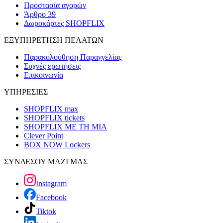
Προστασία αγορών
Άρθρο 39
Δωροκάρτες SHOPFLIX
ΕΞΥΠΗΡΕΤΗΣΗ ΠΕΛΑΤΩΝ
Παρακολούθηση Παραγγελίας
Συχνές ερωτήσεις
Επικοινωνία
ΥΠΗΡΕΣΙΕΣ
SHOPFLIX max
SHOPFLIX tickets
SHOPFLIX ΜΕ ΤΗ ΜΙΑ
Clever Point
BOX NOW Lockers
ΣΥΝΔΕΣΟΥ ΜΑΖΙ ΜΑΣ
Instagram
Facebook
Tiktok