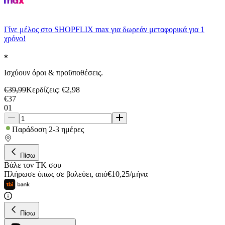
Γίνε μέλος στο SHOPFLIX max για δωρεάν μεταφορικά για 1
χρόνο!
Ισχύουν όροι & προϋποθέσεις.
€
39,99
Κερδίζεις
: €
2,98
€
37
01
Παράδοση 2-3 ημέρες
Πίσω
Βάλε τον ΤΚ σου
Πλήρωσε όπως σε βολεύει
,
από
€
10,25
/
μήνα
Πίσω