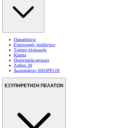
διαφημίσεις και περιεχόμενο, την καλύτερη εικόνα του κοινού
μας και την ανάπτυξη προϊόντων. Επίσης, κοινοποιούμε
πληροφορίες σχετικά με την από μέρους σας χρήση της
τοποθεσίας μας στους συνεργάτες μέσων κοινωνικής
δικτύωσης, διαφημίσεων και ανάλυσης.
Παραδόσεις
Επιστροφές προϊόντων
Τρόποι πληρωμής
Klarna
Προστασία αγορών
Άρθρο 39
Δωροκάρτες SHOPFLIX
ΕΞΥΠΗΡΕΤΗΣΗ ΠΕΛΑΤΩΝ