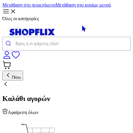
Μετάβαση στο περιεχόμενο
Μετάβαση στο κυρίως μενού
Όλες οι κατηγορίες
Πίσω
Καλάθι αγορών
Αφαίρεση όλων