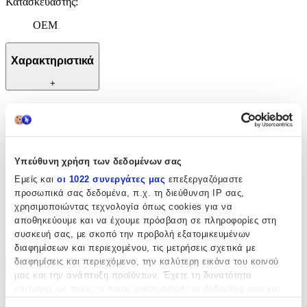
Κατασκευαστής
:
OEM
Χαρακτηριστικά
+
Χαρακτηριστικά
Κατασκευαστής
:
Υπεύθυνη χρήση των δεδομένων σας
OEM
Εμείς και
οι 1022 συνεργάτες μας
επεξεργαζόμαστε
Αξιολογήσεις
προσωπικά σας δεδομένα, π.χ. τη διεύθυνση IP σας,
χρησιμοποιώντας τεχνολογία όπως cookies για να
αποθηκεύουμε και να έχουμε πρόσβαση σε πληροφορίες στη
Προς το παρόν δεν υπάρχουν άλλες αξιολογήσεις. Όταν
συσκευή σας, με σκοπό την προβολή εξατομικευμένων
προστεθούν, θα εμφανιστούν εδώ.
διαφημίσεων και περιεχομένου, τις μετρήσεις σχετικά με
διαφημίσεις και περιεχόμενο, την καλύτερη εικόνα του κοινού
Πώς υπολογίζεται η βαθμολογία
μας και την ανάπτυξη προϊόντων. Έχετε τη δυνατότητα
Η τελική βαθμολογία βασίζεται αποκλειστικά σε κριτικές χρηστών
επιλογής ως προς το ποιος χρησιμοποιεί τα δεδομένα σας και
που έχουν πραγματοποιήσει αγορά μέσω SHOPFLIX ή έχουν
για ποιους σκοπούς.
επιβεβαιώσει την αγορά τους.