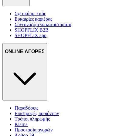
Σχετικά με εμάς
Ευκαιρίες καριέρας
Συνεργαζόμενα καταστήματα
SHOPFLIX B2B
SHOPFLIX app
ONLINE ΑΓΟΡΕΣ
Παραδόσεις
Επιστροφές προϊόντων
Τρόποι πληρωμής
Klarna
Προστασία αγορών
Άρθρο 39