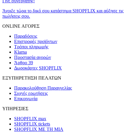
Γίνε συνεργάτης!
Άνοιξε τώρα το δικό σου κατάστημα SHOPFLIX και αύξησε τις
πωλήσεις σου.
ONLINE ΑΓΟΡΕΣ
Παραδόσεις
Επιστροφές προϊόντων
Τρόποι πληρωμής
Klarna
Προστασία αγορών
Άρθρο 39
Δωροκάρτες SHOPFLIX
ΕΞΥΠΗΡΕΤΗΣΗ ΠΕΛΑΤΩΝ
Παρακολούθηση Παραγγελίας
Συχνές ερωτήσεις
Επικοινωνία
ΥΠΗΡΕΣΙΕΣ
SHOPFLIX max
SHOPFLIX tickets
SHOPFLIX ΜΕ ΤΗ ΜΙΑ