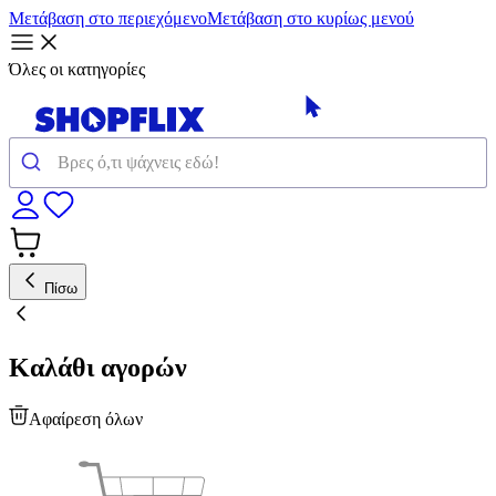
Μετάβαση στο περιεχόμενο
Μετάβαση στο κυρίως μενού
Όλες οι κατηγορίες
Πίσω
Καλάθι αγορών
Αφαίρεση όλων