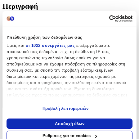
Περιγραφή
Μια μοναδική αλυσίδα χειρός που θα προσθέσει λάμψη στην
εμφάνιση σας ενώ παράλληλα μπορεί να εκφράσει το προσωπικό
σας στιλ και αισθητική. Ταιριάζει σε κάθε περίσταση, καθημερινά
αλλά και για επίσημες εκδηλώσεις. Ένα τέλειο δώρο που σίγουρα
Υπεύθυνη χρήση των δεδομένων σας
δεν θα μείνει στο κουτί.
Εμείς και
οι 1022 συνεργάτες μας
επεξεργαζόμαστε
προσωπικά σας δεδομένα, π.χ. τη διεύθυνση IP σας,
Χαρακτηριστικά
χρησιμοποιώντας τεχνολογία όπως cookies για να
αποθηκεύουμε και να έχουμε πρόσβαση σε πληροφορίες στη
Κατασκευαστής
:
συσκευή σας, με σκοπό την προβολή εξατομικευμένων
διαφημίσεων και περιεχομένου, τις μετρήσεις σχετικά με
Amor Amor
διαφημίσεις και περιεχόμενο, την καλύτερη εικόνα του κοινού
μας και την ανάπτυξη προϊόντων. Έχετε τη δυνατότητα
Χαρακτηριστικά
επιλογής ως προς το ποιος χρησιμοποιεί τα δεδομένα σας και
για ποιους σκοπούς.
+
Προβολή λεπτομερειών
Εάν μας επιτρέπετε, θα θέλαμε επίσης:
Χαρακτηριστικά
Να συλλέξουμε πληροφορίες σχετικά με τη γεωγραφική
Αποδοχή όλων
σας τοποθεσία, οι οποίες μπορεί να είναι ακριβείς σε
Κατασκευαστής
:
απόσταση μερικών μέτρων
Ρυθμίσεις για τα cookies