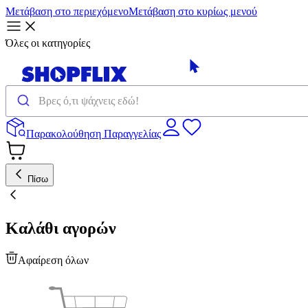
Μετάβαση στο περιεχόμενο
Μετάβαση στο κυρίως μενού
Όλες οι κατηγορίες
Παρακολούθηση Παραγγελίας
Πίσω
Καλάθι αγορών
Αφαίρεση όλων