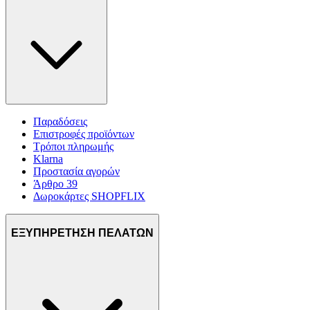
διαφημίσεων και περιεχομένου, τις μετρήσεις σχετικά με
διαφημίσεις και περιεχόμενο, την καλύτερη εικόνα του κοινού
μας και την ανάπτυξη προϊόντων. Επίσης, κοινοποιούμε
πληροφορίες σχετικά με την από μέρους σας χρήση της
τοποθεσίας μας στους συνεργάτες μέσων κοινωνικής
δικτύωσης, διαφημίσεων και ανάλυσης.
Παραδόσεις
Επιστροφές προϊόντων
Τρόποι πληρωμής
Klarna
Προστασία αγορών
Άρθρο 39
Δωροκάρτες SHOPFLIX
ΕΞΥΠΗΡΕΤΗΣΗ ΠΕΛΑΤΩΝ