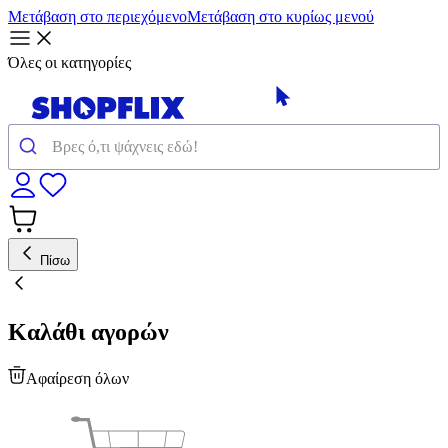
Μετάβαση στο περιεχόμενο
Μετάβαση στο κυρίως μενού
Όλες οι κατηγορίες
Πίσω
Καλάθι αγορών
Αφαίρεση όλων