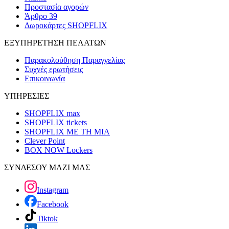
Προστασία αγορών
Άρθρο 39
Δωροκάρτες SHOPFLIX
ΕΞΥΠΗΡΕΤΗΣΗ ΠΕΛΑΤΩΝ
Παρακολούθηση Παραγγελίας
Συχνές ερωτήσεις
Επικοινωνία
ΥΠΗΡΕΣΙΕΣ
SHOPFLIX max
SHOPFLIX tickets
SHOPFLIX ΜΕ ΤΗ ΜΙΑ
Clever Point
BOX NOW Lockers
ΣΥΝΔΕΣΟΥ ΜΑΖΙ ΜΑΣ
Instagram
Facebook
Tiktok