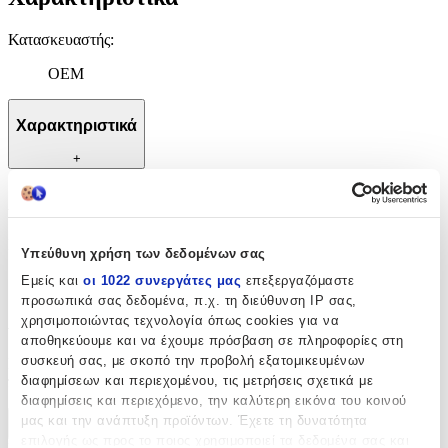
Κατασκευαστής
:
OEM
Χαρακτηριστικά
+
Χαρακτηριστικά
Κατασκευαστής
:
Υπεύθυνη χρήση των δεδομένων σας
OEM
Εμείς και
οι 1022 συνεργάτες μας
επεξεργαζόμαστε
προσωπικά σας δεδομένα, π.χ. τη διεύθυνση IP σας,
Αξιολογήσεις
χρησιμοποιώντας τεχνολογία όπως cookies για να
αποθηκεύουμε και να έχουμε πρόσβαση σε πληροφορίες στη
συσκευή σας, με σκοπό την προβολή εξατομικευμένων
Προς το παρόν δεν υπάρχουν άλλες αξιολογήσεις. Όταν
διαφημίσεων και περιεχομένου, τις μετρήσεις σχετικά με
προστεθούν, θα εμφανιστούν εδώ.
διαφημίσεις και περιεχόμενο, την καλύτερη εικόνα του κοινού
μας και την ανάπτυξη προϊόντων. Έχετε τη δυνατότητα
Πώς υπολογίζεται η βαθμολογία
επιλογής ως προς το ποιος χρησιμοποιεί τα δεδομένα σας και