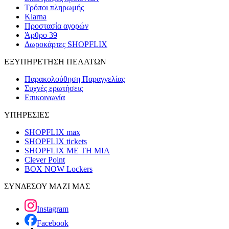
Τρόποι πληρωμής
Klarna
Προστασία αγορών
Άρθρο 39
Δωροκάρτες SHOPFLIX
ΕΞΥΠΗΡΕΤΗΣΗ ΠΕΛΑΤΩΝ
Παρακολούθηση Παραγγελίας
Συχνές ερωτήσεις
Επικοινωνία
ΥΠΗΡΕΣΙΕΣ
SHOPFLIX max
SHOPFLIX tickets
SHOPFLIX ΜΕ ΤΗ ΜΙΑ
Clever Point
BOX NOW Lockers
ΣΥΝΔΕΣΟΥ ΜΑΖΙ ΜΑΣ
Instagram
Facebook