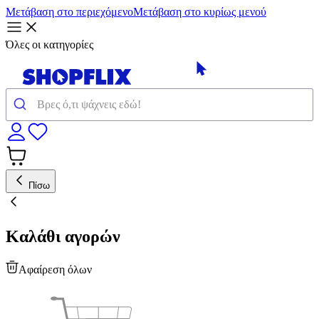
Μετάβαση στο περιεχόμενο
Μετάβαση στο κυρίως μενού
Όλες οι κατηγορίες
Πίσω
Καλάθι αγορών
Αφαίρεση όλων