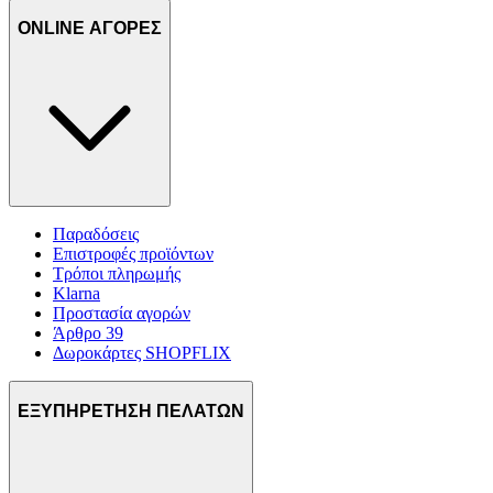
διαφημίσεων και περιεχομένου, τις μετρήσεις σχετικά με
ONLINE ΑΓΟΡΕΣ
διαφημίσεις και περιεχόμενο, την καλύτερη εικόνα του κοινού
μας και την ανάπτυξη προϊόντων. Επίσης, κοινοποιούμε
πληροφορίες σχετικά με την από μέρους σας χρήση της
τοποθεσίας μας στους συνεργάτες μέσων κοινωνικής
δικτύωσης, διαφημίσεων και ανάλυσης.
Παραδόσεις
Επιστροφές προϊόντων
Τρόποι πληρωμής
Klarna
Προστασία αγορών
Άρθρο 39
Δωροκάρτες SHOPFLIX
ΕΞΥΠΗΡΕΤΗΣΗ ΠΕΛΑΤΩΝ