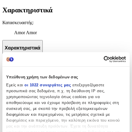
Χαρακτηριστικά
Κατασκευαστής
:
Amor Amor
Χαρακτηριστικά
+
Χαρακτηριστικά
Υπεύθυνη χρήση των δεδομένων σας
Κατασκευαστής
:
Εμείς και
οι 1022 συνεργάτες μας
επεξεργαζόμαστε
προσωπικά σας δεδομένα, π.χ. τη διεύθυνση IP σας,
Amor Amor
χρησιμοποιώντας τεχνολογία όπως cookies για να
αποθηκεύουμε και να έχουμε πρόσβαση σε πληροφορίες στη
Αξιολογήσεις
συσκευή σας, με σκοπό την προβολή εξατομικευμένων
διαφημίσεων και περιεχομένου, τις μετρήσεις σχετικά με
Προς το παρόν δεν υπάρχουν άλλες αξιολογήσεις. Όταν
διαφημίσεις και περιεχόμενο, την καλύτερη εικόνα του κοινού
προστεθούν, θα εμφανιστούν εδώ.
μας και την ανάπτυξη προϊόντων. Έχετε τη δυνατότητα