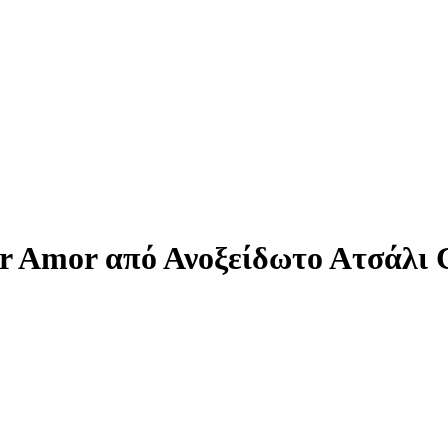
or Amor από Ανοξείδωτο Ατσάλι