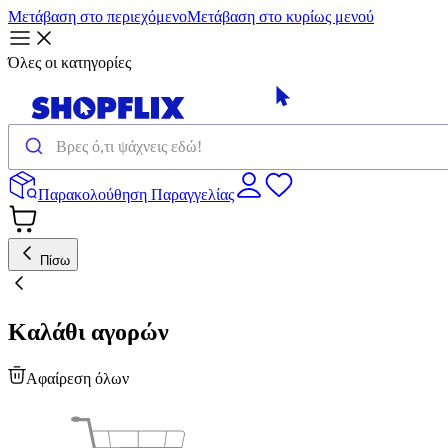
Μετάβαση στο περιεχόμενο
Μετάβαση στο κυρίως μενού
Όλες οι κατηγορίες
Παρακολούθηση Παραγγελίας
Πίσω
Καλάθι αγορών
Αφαίρεση όλων