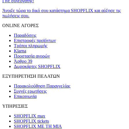
Γίνε συνεργάτης!
Άνοιξε τώρα το δικό σου κατάστημα SHOPFLIX και αύξησε τις
πωλήσεις σου.
ONLINE ΑΓΟΡΕΣ
Παραδόσεις
Επιστροφές προϊόντων
Τρόποι πληρωμής
Klarna
Προστασία αγορών
Άρθρο 39
Δωροκάρτες SHOPFLIX
ΕΞΥΠΗΡΕΤΗΣΗ ΠΕΛΑΤΩΝ
Παρακολούθηση Παραγγελίας
Συχνές ερωτήσεις
Επικοινωνία
ΥΠΗΡΕΣΙΕΣ
SHOPFLIX max
SHOPFLIX tickets
SHOPFLIX ΜΕ ΤΗ ΜΙΑ