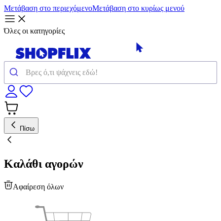
Μετάβαση στο περιεχόμενο
Μετάβαση στο κυρίως μενού
Όλες οι κατηγορίες
Πίσω
Καλάθι αγορών
Αφαίρεση όλων