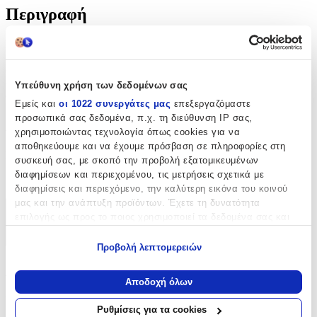
Περιγραφή
Μια μοναδική αλυσίδα χειρός που θα προσθέσει λάμψη στην
εμφάνιση σας ενώ παράλληλα μπορεί να εκφράσει το προσωπικό
σας στιλ και αισθητική. Ταιριάζει σε κάθε περίσταση, καθημερινά
αλλά και για επίσημες εκδηλώσεις. Ένα τέλειο δώρο που σίγουρα
Υπεύθυνη χρήση των δεδομένων σας
δεν θα μείνει στο κουτί.
Εμείς και
οι 1022 συνεργάτες μας
επεξεργαζόμαστε
προσωπικά σας δεδομένα, π.χ. τη διεύθυνση IP σας,
Χαρακτηριστικά
χρησιμοποιώντας τεχνολογία όπως cookies για να
αποθηκεύουμε και να έχουμε πρόσβαση σε πληροφορίες στη
Κατασκευαστής
:
συσκευή σας, με σκοπό την προβολή εξατομικευμένων
διαφημίσεων και περιεχομένου, τις μετρήσεις σχετικά με
Amor Amor
διαφημίσεις και περιεχόμενο, την καλύτερη εικόνα του κοινού
μας και την ανάπτυξη προϊόντων. Έχετε τη δυνατότητα
Χαρακτηριστικά
επιλογής ως προς το ποιος χρησιμοποιεί τα δεδομένα σας και
για ποιους σκοπούς.
+
Προβολή λεπτομερειών
Εάν μας επιτρέπετε, θα θέλαμε επίσης:
Χαρακτηριστικά
Να συλλέξουμε πληροφορίες σχετικά με τη γεωγραφική
Αποδοχή όλων
σας τοποθεσία, οι οποίες μπορεί να είναι ακριβείς σε
Κατασκευαστής
:
απόσταση μερικών μέτρων
Ρυθμίσεις για τα cookies