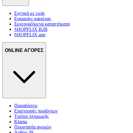
Σχετικά με εμάς
Ευκαιρίες καριέρας
Συνεργαζόμενα καταστήματα
SHOPFLIX B2B
SHOPFLIX app
ONLINE ΑΓΟΡΕΣ
Παραδόσεις
Επιστροφές προϊόντων
Τρόποι πληρωμής
Klarna
Προστασία αγορών
Άρθρο 39