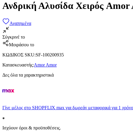
Ανδρική Αλυσίδα Χειρός Amor
Αγαπημένα
Σύγκρινέ το
Μοιράσου το
ΚΩΔΙΚΟΣ SKU
:
SF-100200935
Κατασκευαστής
:
Amor Amor
Δες όλα τα χαρακτηριστικά
Γίνε μέλος στο SHOPFLIX max για δωρεάν μεταφορικά για 1 χρόνο
Ισχύουν όροι & προϋποθέσεις.