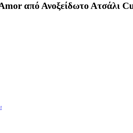
 Amor από Ανοξείδωτο Ατσάλι C
!