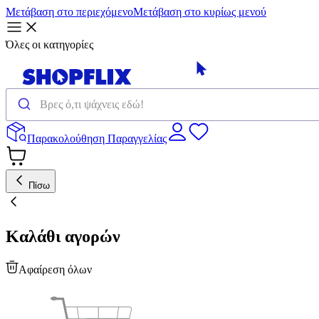
Μετάβαση στο περιεχόμενο
Μετάβαση στο κυρίως μενού
Όλες οι κατηγορίες
Παρακολούθηση Παραγγελίας
Πίσω
Καλάθι αγορών
Αφαίρεση όλων