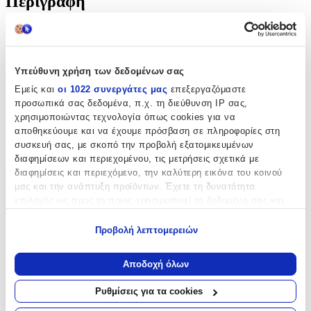
Περιγραφή
Μοναδική χειροποίητη αλυσίδα μέσης της εταιρείας AMOR
AMOR από ανοξείδωτο ατσάλι με κούμπωμα ασφαλείας.
Κουμπώνει σε οποιοδήποτε σημείο κατά μήκος. Πάχος αλυσίδας
5,2 mm.
Υπεύθυνη χρήση των δεδομένων σας
Εμείς και
οι 1022 συνεργάτες μας
επεξεργαζόμαστε
Χαρακτηριστικά
προσωπικά σας δεδομένα, π.χ. τη διεύθυνση IP σας,
χρησιμοποιώντας τεχνολογία όπως cookies για να
Κατασκευαστής
:
αποθηκεύουμε και να έχουμε πρόσβαση σε πληροφορίες στη
συσκευή σας, με σκοπό την προβολή εξατομικευμένων
Amor Amor
διαφημίσεων και περιεχομένου, τις μετρήσεις σχετικά με
διαφημίσεις και περιεχόμενο, την καλύτερη εικόνα του κοινού
μας και την ανάπτυξη προϊόντων. Έχετε τη δυνατότητα
Χαρακτηριστικά
επιλογής ως προς το ποιος χρησιμοποιεί τα δεδομένα σας και
+
για ποιους σκοπούς.
Προβολή λεπτομερειών
Χαρακτηριστικά
Εάν μας επιτρέπετε, θα θέλαμε επίσης:
Να συλλέξουμε πληροφορίες σχετικά με τη γεωγραφική
Αποδοχή όλων
Κατασκευαστής
:
σας τοποθεσία, οι οποίες μπορεί να είναι ακριβείς σε
απόσταση μερικών μέτρων
Ρυθμίσεις για τα cookies
Amor Amor
Να αναγνωρίσουμε τη συσκευή σας σαρώνοντας ενεργά