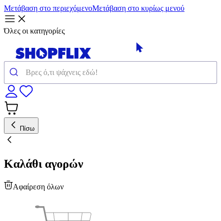
Μετάβαση στο περιεχόμενο
Μετάβαση στο κυρίως μενού
Όλες οι κατηγορίες
Πίσω
Καλάθι αγορών
Αφαίρεση όλων