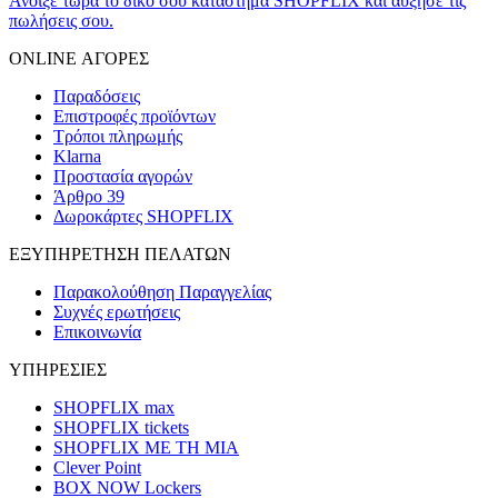
Άνοιξε τώρα το δικό σου κατάστημα SHOPFLIX και αύξησε τις
πωλήσεις σου.
ONLINE ΑΓΟΡΕΣ
Παραδόσεις
Επιστροφές προϊόντων
Τρόποι πληρωμής
Klarna
Προστασία αγορών
Άρθρο 39
Δωροκάρτες SHOPFLIX
ΕΞΥΠΗΡΕΤΗΣΗ ΠΕΛΑΤΩΝ
Παρακολούθηση Παραγγελίας
Συχνές ερωτήσεις
Επικοινωνία
ΥΠΗΡΕΣΙΕΣ
SHOPFLIX max
SHOPFLIX tickets
SHOPFLIX ΜΕ ΤΗ ΜΙΑ
Clever Point
BOX NOW Lockers