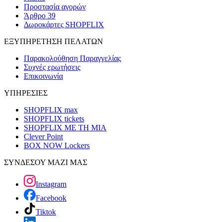
Προστασία αγορών
Άρθρο 39
Δωροκάρτες SHOPFLIX
ΕΞΥΠΗΡΕΤΗΣΗ ΠΕΛΑΤΩΝ
Παρακολούθηση Παραγγελίας
Συχνές ερωτήσεις
Επικοινωνία
ΥΠΗΡΕΣΙΕΣ
SHOPFLIX max
SHOPFLIX tickets
SHOPFLIX ΜΕ ΤΗ ΜΙΑ
Clever Point
BOX NOW Lockers
ΣΥΝΔΕΣΟΥ ΜΑΖΙ ΜΑΣ
Instagram
Facebook
Tiktok