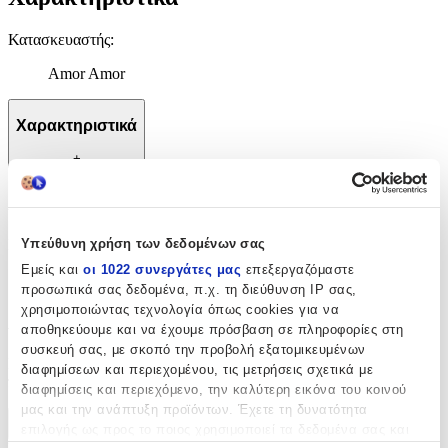
Κατασκευαστής
:
Amor Amor
Χαρακτηριστικά
+
Χαρακτηριστικά
Υπεύθυνη χρήση των δεδομένων σας
Κατασκευαστής
:
Εμείς και
οι 1022 συνεργάτες μας
επεξεργαζόμαστε
Amor Amor
προσωπικά σας δεδομένα, π.χ. τη διεύθυνση IP σας,
χρησιμοποιώντας τεχνολογία όπως cookies για να
Αξιολογήσεις
αποθηκεύουμε και να έχουμε πρόσβαση σε πληροφορίες στη
συσκευή σας, με σκοπό την προβολή εξατομικευμένων
Προς το παρόν δεν υπάρχουν άλλες αξιολογήσεις. Όταν
διαφημίσεων και περιεχομένου, τις μετρήσεις σχετικά με
προστεθούν, θα εμφανιστούν εδώ.
διαφημίσεις και περιεχόμενο, την καλύτερη εικόνα του κοινού
μας και την ανάπτυξη προϊόντων. Έχετε τη δυνατότητα
Πώς υπολογίζεται η βαθμολογία
επιλογής ως προς το ποιος χρησιμοποιεί τα δεδομένα σας και