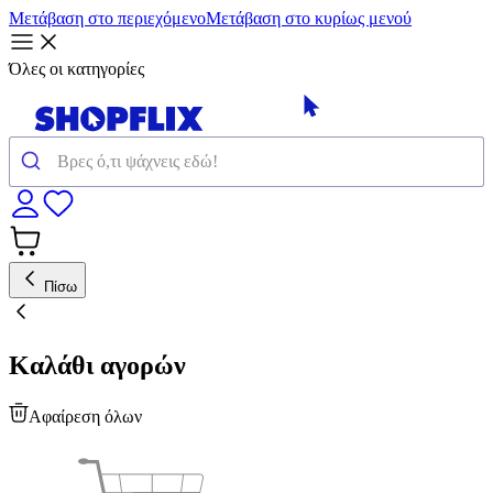
Μετάβαση στο περιεχόμενο
Μετάβαση στο κυρίως μενού
Όλες οι κατηγορίες
Πίσω
Καλάθι αγορών
Αφαίρεση όλων