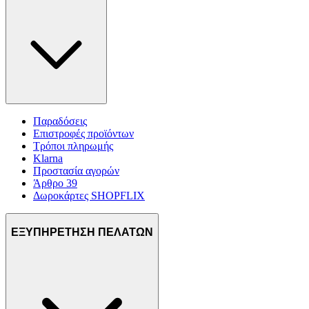
διαφημίσεων και περιεχομένου, τις μετρήσεις σχετικά με
διαφημίσεις και περιεχόμενο, την καλύτερη εικόνα του κοινού
μας και την ανάπτυξη προϊόντων. Επίσης, κοινοποιούμε
πληροφορίες σχετικά με την από μέρους σας χρήση της
τοποθεσίας μας στους συνεργάτες μέσων κοινωνικής
δικτύωσης, διαφημίσεων και ανάλυσης.
Παραδόσεις
Επιστροφές προϊόντων
Τρόποι πληρωμής
Klarna
Προστασία αγορών
Άρθρο 39
Δωροκάρτες SHOPFLIX
ΕΞΥΠΗΡΕΤΗΣΗ ΠΕΛΑΤΩΝ