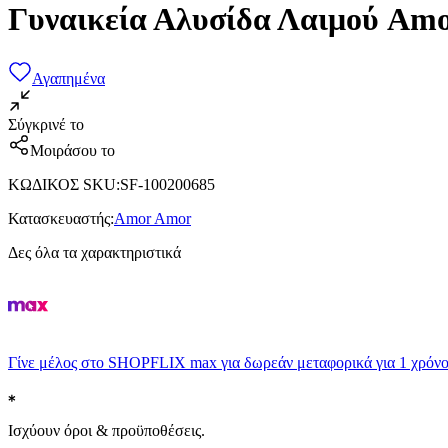
Γυναικεία Αλυσίδα Λαιμού Am
Αγαπημένα
Σύγκρινέ το
Μοιράσου το
ΚΩΔΙΚΟΣ SKU
:
SF-100200685
Κατασκευαστής
:
Amor Amor
Δες όλα τα χαρακτηριστικά
Γίνε μέλος στο SHOPFLIX max για δωρεάν μεταφορικά για 1 χρόνο
Ισχύουν όροι & προϋποθέσεις.