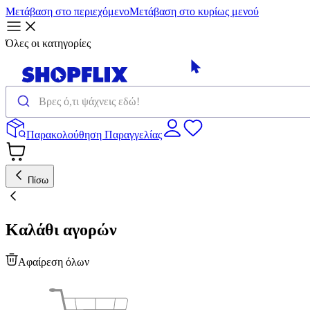
Μετάβαση στο περιεχόμενο
Μετάβαση στο κυρίως μενού
Όλες οι κατηγορίες
Παρακολούθηση Παραγγελίας
Πίσω
Καλάθι αγορών
Αφαίρεση όλων