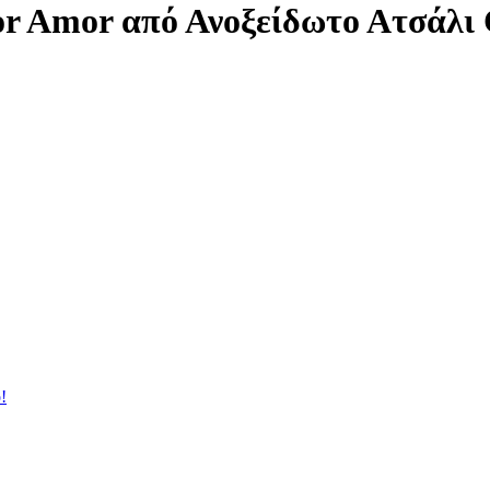
or Amor από Ανοξείδωτο Ατσάλι
!