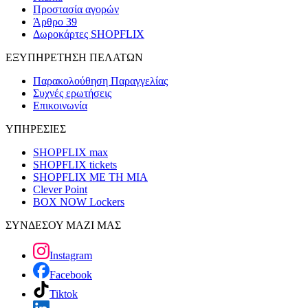
Προστασία αγορών
Άρθρο 39
Δωροκάρτες SHOPFLIX
ΕΞΥΠΗΡΕΤΗΣΗ ΠΕΛΑΤΩΝ
Παρακολούθηση Παραγγελίας
Συχνές ερωτήσεις
Επικοινωνία
ΥΠΗΡΕΣΙΕΣ
SHOPFLIX max
SHOPFLIX tickets
SHOPFLIX ΜΕ ΤΗ ΜΙΑ
Clever Point
BOX NOW Lockers
ΣΥΝΔΕΣΟΥ ΜΑΖΙ ΜΑΣ
Instagram
Facebook
Tiktok