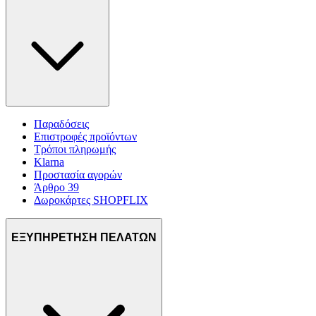
διαφημίσεων και περιεχομένου, τις μετρήσεις σχετικά με
διαφημίσεις και περιεχόμενο, την καλύτερη εικόνα του κοινού
μας και την ανάπτυξη προϊόντων. Επίσης, κοινοποιούμε
πληροφορίες σχετικά με την από μέρους σας χρήση της
τοποθεσίας μας στους συνεργάτες μέσων κοινωνικής
δικτύωσης, διαφημίσεων και ανάλυσης.
Παραδόσεις
Επιστροφές προϊόντων
Τρόποι πληρωμής
Klarna
Προστασία αγορών
Άρθρο 39
Δωροκάρτες SHOPFLIX
ΕΞΥΠΗΡΕΤΗΣΗ ΠΕΛΑΤΩΝ