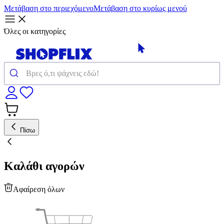
Μετάβαση στο περιεχόμενο
Μετάβαση στο κυρίως μενού
Όλες οι κατηγορίες
Πίσω
Καλάθι αγορών
Αφαίρεση όλων