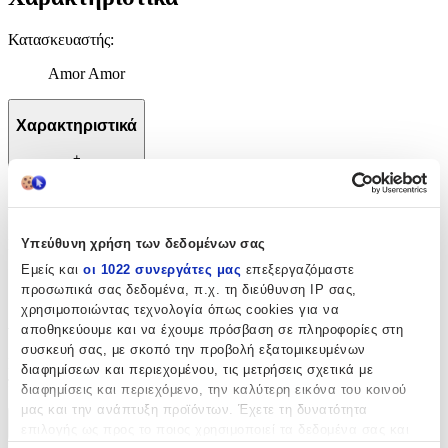
Κατασκευαστής
:
Amor Amor
Χαρακτηριστικά
+
Χαρακτηριστικά
Υπεύθυνη χρήση των δεδομένων σας
Κατασκευαστής
:
Εμείς και
οι 1022 συνεργάτες μας
επεξεργαζόμαστε
Amor Amor
προσωπικά σας δεδομένα, π.χ. τη διεύθυνση IP σας,
χρησιμοποιώντας τεχνολογία όπως cookies για να
Αξιολογήσεις
αποθηκεύουμε και να έχουμε πρόσβαση σε πληροφορίες στη
συσκευή σας, με σκοπό την προβολή εξατομικευμένων
Προς το παρόν δεν υπάρχουν άλλες αξιολογήσεις. Όταν
διαφημίσεων και περιεχομένου, τις μετρήσεις σχετικά με
προστεθούν, θα εμφανιστούν εδώ.
διαφημίσεις και περιεχόμενο, την καλύτερη εικόνα του κοινού
μας και την ανάπτυξη προϊόντων. Έχετε τη δυνατότητα
Πώς υπολογίζεται η βαθμολογία
επιλογής ως προς το ποιος χρησιμοποιεί τα δεδομένα σας και