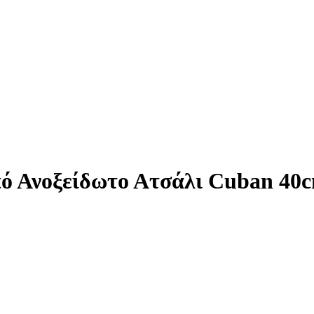
ό Ανοξείδωτο Ατσάλι Cuban 40