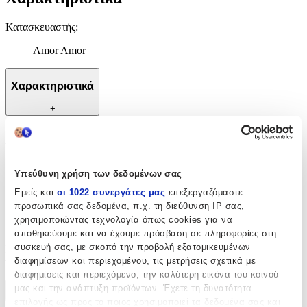
Κατασκευαστής
:
Amor Amor
Χαρακτηριστικά
+
Χαρακτηριστικά
Κατασκευαστής
:
Υπεύθυνη χρήση των δεδομένων σας
Amor Amor
Εμείς και
οι 1022 συνεργάτες μας
επεξεργαζόμαστε
προσωπικά σας δεδομένα, π.χ. τη διεύθυνση IP σας,
Αξιολογήσεις
χρησιμοποιώντας τεχνολογία όπως cookies για να
αποθηκεύουμε και να έχουμε πρόσβαση σε πληροφορίες στη
συσκευή σας, με σκοπό την προβολή εξατομικευμένων
Προς το παρόν δεν υπάρχουν άλλες αξιολογήσεις. Όταν
διαφημίσεων και περιεχομένου, τις μετρήσεις σχετικά με
προστεθούν, θα εμφανιστούν εδώ.
διαφημίσεις και περιεχόμενο, την καλύτερη εικόνα του κοινού
μας και την ανάπτυξη προϊόντων. Έχετε τη δυνατότητα
Πώς υπολογίζεται η βαθμολογία
επιλογής ως προς το ποιος χρησιμοποιεί τα δεδομένα σας και