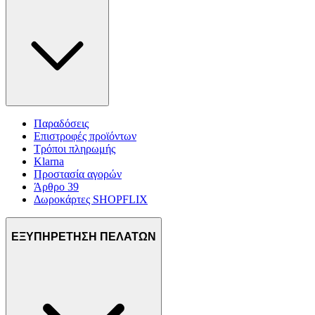
διαφημίσεων και περιεχομένου, τις μετρήσεις σχετικά με
διαφημίσεις και περιεχόμενο, την καλύτερη εικόνα του κοινού
μας και την ανάπτυξη προϊόντων. Επίσης, κοινοποιούμε
πληροφορίες σχετικά με την από μέρους σας χρήση της
τοποθεσίας μας στους συνεργάτες μέσων κοινωνικής
δικτύωσης, διαφημίσεων και ανάλυσης.
Παραδόσεις
Επιστροφές προϊόντων
Τρόποι πληρωμής
Klarna
Προστασία αγορών
Άρθρο 39
Δωροκάρτες SHOPFLIX
ΕΞΥΠΗΡΕΤΗΣΗ ΠΕΛΑΤΩΝ