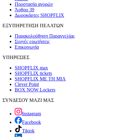
Προστασία αγορών
Άρθρο 39
Δωροκάρτες SHOPFLIX
ΕΞΥΠΗΡΕΤΗΣΗ ΠΕΛΑΤΩΝ
Παρακολούθηση Παραγγελίας
Συχνές ερωτήσεις
Επικοινωνία
ΥΠΗΡΕΣΙΕΣ
SHOPFLIX max
SHOPFLIX tickets
SHOPFLIX ΜΕ ΤΗ ΜΙΑ
Clever Point
BOX NOW Lockers
ΣΥΝΔΕΣΟΥ ΜΑΖΙ ΜΑΣ
Instagram
Facebook
Tiktok