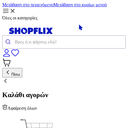
Μετάβαση στο περιεχόμενο
Μετάβαση στο κυρίως μενού
Όλες οι κατηγορίες
Πίσω
Καλάθι αγορών
Αφαίρεση όλων