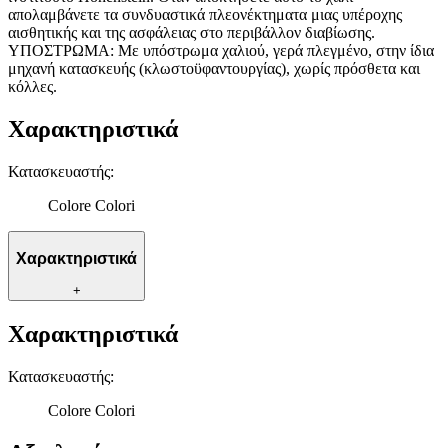
απολαμβάνετε τα συνδυαστικά πλεονέκτηματα μιας υπέροχης
διεύθυνση IP σας, χρησιμοποιώντας τεχνολογία όπως cookies
αισθητικής και της ασφάλειας στο περιβάλλον διαβίωσης.
για να αποθηκεύουμε και να έχουμε πρόσβαση σε πληροφορίες
ΥΠΟΣΤΡΩΜΑ: Με υπόστρωμα χαλιού, γερά πλεγμένο, στην ίδια
στη συσκευή σας, με σκοπό την προβολή εξατομικευμένων
μηχανή κατασκευής (κλωστοϋφαντουργίας), χωρίς πρόσθετα και
διαφημίσεων και περιεχομένου, τις μετρήσεις σχετικά με
κόλλες.
διαφημίσεις και περιεχόμενο, την καλύτερη εικόνα του κοινού
μας και την ανάπτυξη προϊόντων. Επίσης, κοινοποιούμε
Χαρακτηριστικά
πληροφορίες σχετικά με την από μέρους σας χρήση της
τοποθεσίας μας στους συνεργάτες μέσων κοινωνικής
Κατασκευαστής
:
δικτύωσης, διαφημίσεων και ανάλυσης.
Colore Colori
Χαρακτηριστικά
+
Χαρακτηριστικά
Κατασκευαστής
:
Colore Colori