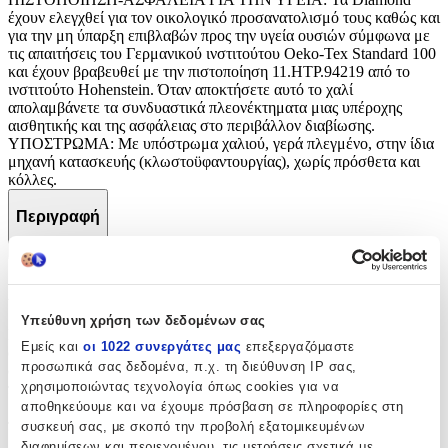
έχουν ελεγχθεί για τον οικολογικό προσανατολισμό τους καθώς και
για την μη ύπαρξη επιβλαβών προς την υγεία ουσιών σύμφωνα με
τις απαιτήσεις του Γερμανικού ινστιτούτου Oeko-Tex Standard 100
και έχουν βραβευθεί με την πιστοποίηση 11.ΗΤΡ.94219 από το
ινστιτούτο Hohenstein. Όταν αποκτήσετε αυτό το χαλί
απολαμβάνετε τα συνδυαστικά πλεονέκτηματα μιας υπέροχης
αισθητικής και της ασφάλειας στο περιβάλλον διαβίωσης.
ΥΠΟΣΤΡΩΜΑ: Με υπόστρωμα χαλιού, γερά πλεγμένο, στην ίδια
μηχανή κατασκευής (κλωστοϋφαντουργίας), χωρίς πρόσθετα και
κόλλες.
Περιγραφή
+
Περιγραφή
Υπεύθυνη χρήση των δεδομένων σας
ΒΑΘΜΟΣ ΠΟΛΥΤΕΛΕΙΑΣ: Τα Diamond kids αναδεικνύουν την
Εμείς και
οι 1022 συνεργάτες μας
επεξεργαζόμαστε
ομορφιά τους με τα τρελά και παιχνιδιάρικα σχεδιάκια, σε
προσωπικά σας δεδομένα, π.χ. τη διεύθυνση IP σας,
συνδυασμό με τα υπέροχα ποικίλα παστέλ χρώματα τους. Έχουν
χρησιμοποιώντας τεχνολογία όπως cookies για να
πολύ πυκνό και απαλό πέλος, με λεία επιφάνεια, έτσι ώστε να
μπορούν τα παιδιά να απλώνουν πάνω τα παιχνίδια τους και να
αποθηκεύουμε και να έχουμε πρόσβαση σε πληροφορίες στη
παίζουν χωρίς εμπόδια. Δένουν αρμονικά, λιτά και απέριττα με την
συσκευή σας, με σκοπό την προβολή εξατομικευμένων
μοντέρνα αισθητική παιδικών δωματίων. Τα Diamond kids είναι
διαφημίσεων και περιεχομένου, τις μετρήσεις σχετικά με