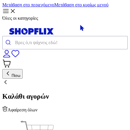
Μετάβαση στο περιεχόμενο
Μετάβαση στο κυρίως μενού
Όλες οι κατηγορίες
Πίσω
Καλάθι αγορών
Αφαίρεση όλων