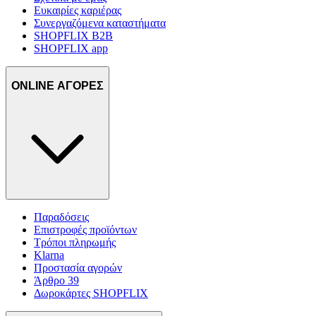
Ευκαιρίες καριέρας
Συνεργαζόμενα καταστήματα
SHOPFLIX B2B
SHOPFLIX app
ONLINE ΑΓΟΡΕΣ
Παραδόσεις
Επιστροφές προϊόντων
Τρόποι πληρωμής
Klarna
Προστασία αγορών
Άρθρο 39
Δωροκάρτες SHOPFLIX