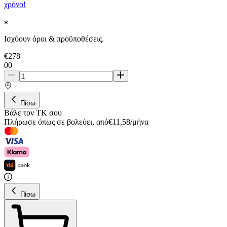
χρόνο!
Ισχύουν όροι & προϋποθέσεις.
€
278
00
Πίσω
Βάλε τον ΤΚ σου
Πλήρωσε όπως σε βολεύει
,
από
€
11,58
/
μήνα
Πίσω