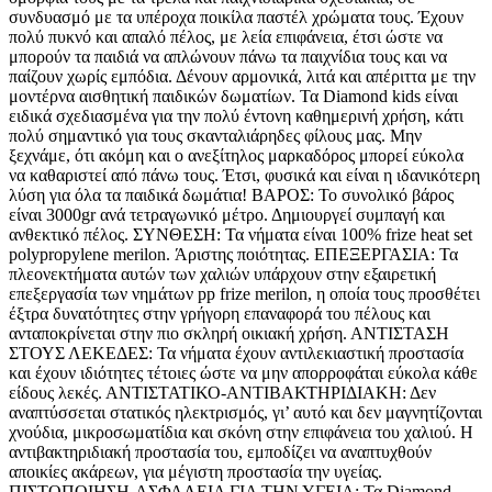
συνδυασμό με τα υπέροχα ποικίλα παστέλ χρώματα τους. Έχουν
πολύ πυκνό και απαλό πέλος, με λεία επιφάνεια, έτσι ώστε να
μπορούν τα παιδιά να απλώνουν πάνω τα παιχνίδια τους και να
παίζουν χωρίς εμπόδια. Δένουν αρμονικά, λιτά και απέριττα με την
μοντέρνα αισθητική παιδικών δωματίων. Τα Diamond kids είναι
ειδικά σχεδιασμένα για την πολύ έντονη καθημερινή χρήση, κάτι
πολύ σημαντικό για τους σκανταλιάρηδες φίλους μας. Μην
ξεχνάμε, ότι ακόμη και ο ανεξίτηλος μαρκαδόρος μπορεί εύκολα
να καθαριστεί από πάνω τους. Έτσι, φυσικά και είναι η ιδανικότερη
λύση για όλα τα παιδικά δωμάτια! ΒΑΡΟΣ: Το συνολικό βάρος
είναι 3000gr ανά τετραγωνικό μέτρο. Δημιουργεί συμπαγή και
ανθεκτικό πέλος. ΣΥΝΘΕΣΗ: Τα νήματα είναι 100% frize heat set
polypropylene merilon. Άριστης ποιότητας. ΕΠΕΞΕΡΓΑΣΙΑ: Τα
πλεονεκτήματα αυτών των χαλιών υπάρχουν στην εξαιρετική
επεξεργασία των νημάτων pp frize merilon, η οποία τους προσθέτει
έξτρα δυνατότητες στην γρήγορη επαναφορά του πέλους και
ανταποκρίνεται στην πιο σκληρή οικιακή χρήση. ΑΝΤΙΣΤΑΣΗ
ΣΤΟΥΣ ΛΕΚΕΔΕΣ: Τα νήματα έχουν αντιλεκιαστική προστασία
και έχουν ιδιότητες τέτοιες ώστε να μην απορροφάται εύκολα κάθε
είδους λεκές. ΑΝΤΙΣΤΑΤΙΚΟ-ΑΝΤΙΒΑΚΤΗΡΙΔΙΑΚΗ: Δεν
αναπτύσσεται στατικός ηλεκτρισμός, γι’ αυτό και δεν μαγνητίζονται
χνούδια, μικροσωματίδια και σκόνη στην επιφάνεια του χαλιού. Η
αντιβακτηριδιακή προστασία του, εμποδίζει να αναπτυχθούν
αποικίες ακάρεων, για μέγιστη προστασία την υγείας.
ΠΙΣΤΟΠΟΙΗΣΗ-ΑΣΦΑΛΕΙΑ ΓΙΑ ΤΗΝ ΥΓΕΙΑ: Τα Diamond