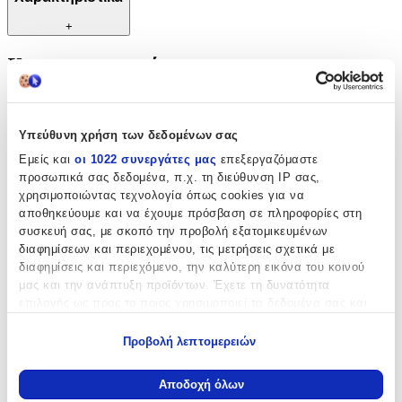
+
Χαρακτηριστικά
Είδος
:
Καρφωτή
Υπεύθυνη χρήση των δεδομένων σας
Εμείς και
οι 1022 συνεργάτες μας
επεξεργαζόμαστε
Κατασκευαστής
:
προσωπικά σας δεδομένα, π.χ. τη διεύθυνση IP σας,
OEM
χρησιμοποιώντας τεχνολογία όπως cookies για να
αποθηκεύουμε και να έχουμε πρόσβαση σε πληροφορίες στη
Υλικό
:
συσκευή σας, με σκοπό την προβολή εξατομικευμένων
διαφημίσεων και περιεχομένου, τις μετρήσεις σχετικά με
Μέταλλο
διαφημίσεις και περιεχόμενο, την καλύτερη εικόνα του κοινού
μας και την ανάπτυξη προϊόντων. Έχετε τη δυνατότητα
Πλάτος
:
επιλογής ως προς το ποιος χρησιμοποιεί τα δεδομένα σας και
45
για ποιους σκοπούς.
Προβολή λεπτομερειών
cm
Εάν μας επιτρέπετε, θα θέλαμε επίσης:
Χρώμα
:
Να συλλέξουμε πληροφορίες σχετικά με τη γεωγραφική
Αποδοχή όλων
Ασημί
σας τοποθεσία, οι οποίες μπορεί να είναι ακριβείς σε