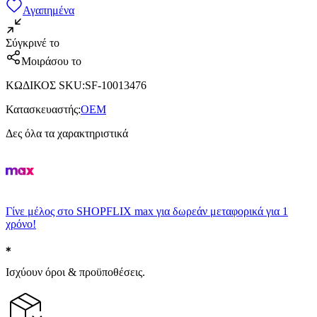
Αγαπημένα
Σύγκρινέ το
Μοιράσου το
ΚΩΔΙΚΟΣ SKU
:
SF-10013476
Κατασκευαστής
:
OEM
Δες όλα τα χαρακτηριστικά
Γίνε μέλος στο SHOPFLIX max για δωρεάν μεταφορικά για 1
χρόνο!
Ισχύουν όροι & προϋποθέσεις.