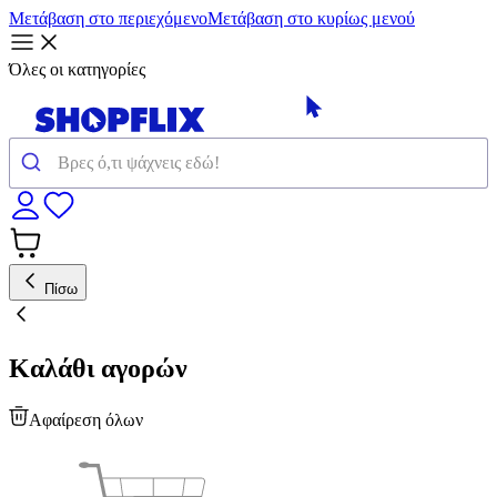
Μετάβαση στο περιεχόμενο
Μετάβαση στο κυρίως μενού
Όλες οι κατηγορίες
Πίσω
Καλάθι αγορών
Αφαίρεση όλων