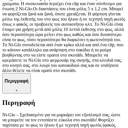
χρώματα. Η συσκευασία περιέχει ένα clip και έναν σύνδεσμο για
ένωση 2 Ni-Glo.Οι διαστάσεις του είναι μόλις 5 x 1,2 cm. Μπορεί
να φορτίζεται ξανά και ξανά, όποτε χρειάζεται. Η φόρτιση γίνεται
μέσω της έκθεσής του στο φως του ήλιου ή σε τεχνητή πηγή φωτός
όπως ο φακός, οι προβολείς του αυτοκινήτου κλπ. Το Ni-Glo είναι
έτοιμο για χρήση μετά από μόλις 10 λεπτά έκθεσης στο φως, αλλά
όσο περισσότερη ώρα μείνει στο φως καθώς και όσο δυνατότερο
είναι το φως, τόσο περισσότερο θα διαρκέσει η φωτεινότητά του.
Το Ni-Glo συνοδεύεται από έναν κρίκο αλλά και από ένα clip, που
το κάνουν κατάλληλο για ανάρτηση στο σακίδιο ή τα ρούχα
βοηθώντας στο να είστε ορατοί στο σκοτάδι. Μπορείτε να
κρεμάσετε το Ni-Glo στο φερμουάρ της σκηνής, στα κλειδιά σας,
στο κινητό σας, στο λουρί του κατοικίδιού σας και σε οτιδήποτε
άλλο θέλετε να είναι ορατό στο σκοτάδι.
Περιγραφή
+
Περιγραφή
Ni-Glo – Σχεδιασμένο για να μαρκάρει τον εξοπλισμό σας, ώστε
να μπορείτε να τον εντοπίσετε εύκολα στο σκοτάδι! Φορτίζει
ταχύτατα με το φως το ήλιου ή με τεχνητή πηγή φωτός (φακός,