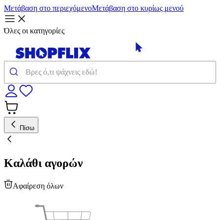
Μετάβαση στο περιεχόμενο
Μετάβαση στο κυρίως μενού
Όλες οι κατηγορίες
Πίσω
Καλάθι αγορών
Αφαίρεση όλων