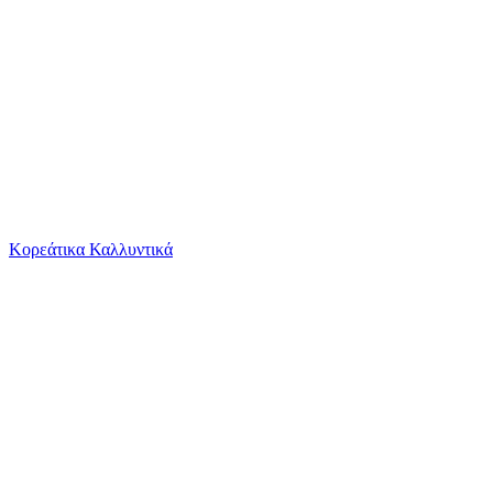
Το καλάθι είναι άδειο
Όλες οι κατηγορίες
Κορεάτικα Καλλυντικά
Ψάχνεις για δροσιά;
Αλυσίδα Λαιμού Kostibas από Ατσάλι Cuban