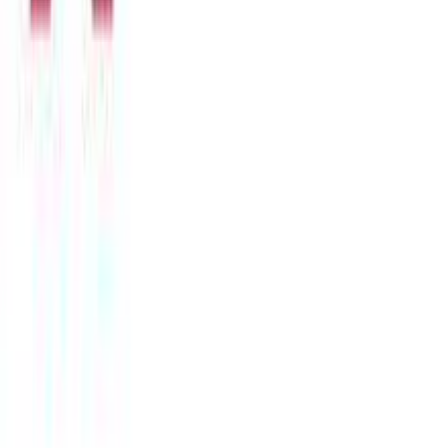
Ατσάλι
Φύλο
:
Unisex
Χρώμα Υλικού
:
Κίτρινο
Λεπτομέρειες
Τύπος
:
Λαιμού
Αξιολογήσεις
Προς το παρόν δεν υπάρχουν άλλες αξιολογήσεις. Όταν
προστεθούν, θα εμφανιστούν εδώ.
Πώς υπολογίζεται η βαθμολογία
Η τελική βαθμολογία βασίζεται αποκλειστικά σε κριτικές χρηστών
που έχουν πραγματοποιήσει αγορά μέσω SHOPFLIX ή έχουν