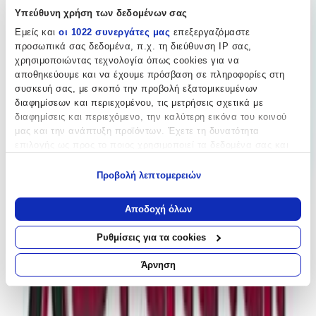
Υπεύθυνη χρήση των δεδομένων σας
Περιγραφή
Εμείς και
οι 1022 συνεργάτες μας
επεξεργαζόμαστε
προσωπικά σας δεδομένα, π.χ. τη διεύθυνση IP σας,
Aνανεώστε το στυλ σας με μια εντυπωσιακή αλυσίδα της εταιρίας
χρησιμοποιώντας τεχνολογία όπως cookies για να
Kostibas που ξεχωρίζει για την ανθεκτικότητα και την κομψότητα
αποθηκεύουμε και να έχουμε πρόσβαση σε πληροφορίες στη
της. Στυλ φακαντόρο χωρίς κενό 48+7cm extension πάχος 0,8mm
συσκευή σας, με σκοπό την προβολή εξατομικευμένων
διαφημίσεων και περιεχομένου, τις μετρήσεις σχετικά με
Χαρακτηριστικά
διαφημίσεις και περιεχόμενο, την καλύτερη εικόνα του κοινού
μας και την ανάπτυξη προϊόντων. Έχετε τη δυνατότητα
Κατασκευαστής
:
επιλογής ως προς το ποιος χρησιμοποιεί τα δεδομένα σας και
για ποιους σκοπούς.
Kostibas Fashion
Προβολή λεπτομερειών
Βασικά Χαρακτηριστικά
Εάν μας επιτρέπετε, θα θέλαμε επίσης:
Να συλλέξουμε πληροφορίες σχετικά με τη γεωγραφική
Αποδοχή όλων
Υλικό
:
σας τοποθεσία, οι οποίες μπορεί να είναι ακριβείς σε
απόσταση μερικών μέτρων
Ρυθμίσεις για τα cookies
Ατσάλι
Να αναγνωρίσουμε τη συσκευή σας σαρώνοντας ενεργά
για συγκεκριμένα χαρακτηριστικά (δακτυλικό αποτύπωμα)
Φύλο
:
Άρνηση
Μάθετε περισσότερα σχετικά με τον τρόπο επεξεργασίας των
Unisex
προσωπικών σας δεδομένων και καθορίστε τις προτιμήσεις σας
στην
ενότητα “Λεπτομέρειες”
. Μπορείτε να αλλάξετε ή να
Χρώμα Υλικού
: