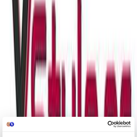
ημερομηνία παράδοσης
Πίσω
€
5
40
Προσθήκη στο καλάθι
Περιγραφή
Aνανεώστε το στυλ σας με μια εντυπωσιακή αλυσίδα της εταιρίας
Kostibas που ξεχωρίζει για την ανθεκτικότητα και την κομψότητα
της. Στυλ φακαντόρο χωρίς κενό 48+7cm extension πάχος 0,8mm
Περιγραφή
+