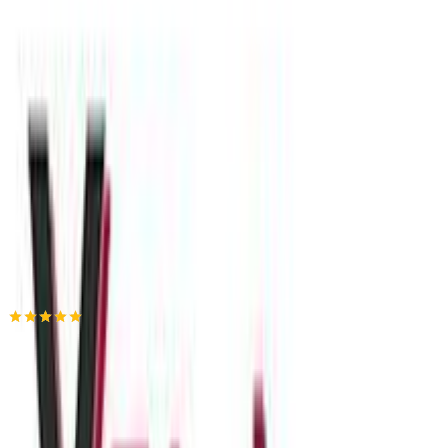
Βάλε τον ΤΚ σου για να μάθεις εκτιμώμενο κόστος και
ημερομηνία παράδοσης
Πίσω
€
3
60
Προσθήκη στο καλάθι
Xstyle
5.00
(
3
)
Παράδοση 2-3 ημέρες
Βάλε τον ΤΚ σου για να μάθεις εκτιμώμενο κόστος και