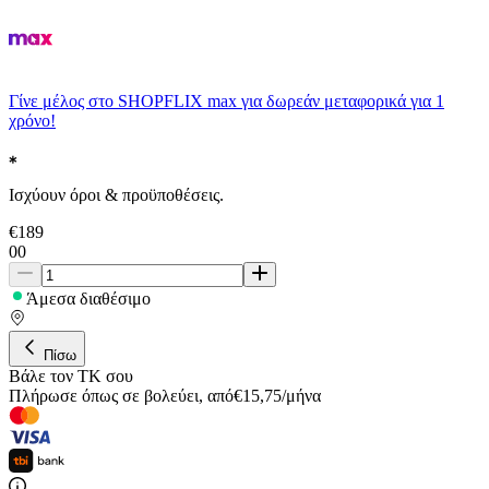
Γίνε μέλος στο SHOPFLIX max για δωρεάν μεταφορικά για 1
χρόνο!
Ισχύουν όροι & προϋποθέσεις.
€
189
00
Άμεσα διαθέσιμο
Πίσω
Βάλε τον ΤΚ σου
Πλήρωσε όπως σε βολεύει
,
από
€
15,75
/
μήνα