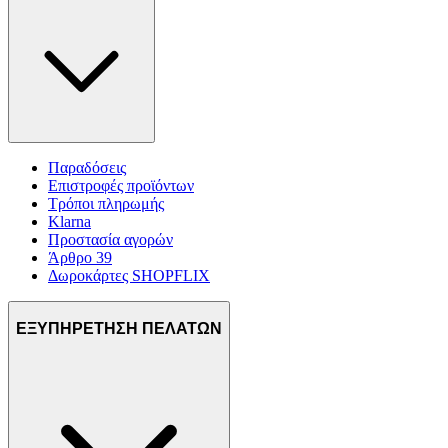
Παραδόσεις
Επιστροφές προϊόντων
Τρόποι πληρωμής
Klarna
Προστασία αγορών
Άρθρο 39
Δωροκάρτες SHOPFLIX
ΕΞΥΠΗΡΕΤΗΣΗ ΠΕΛΑΤΩΝ