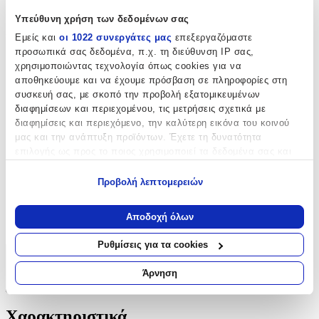
Δε Διαθέτει
Υπεύθυνη χρήση των δεδομένων σας
Χρώμα
:
Εμείς και
οι 1022 συνεργάτες μας
επεξεργαζόμαστε
προσωπικά σας δεδομένα, π.χ. τη διεύθυνση IP σας,
Μπλε
χρησιμοποιώντας τεχνολογία όπως cookies για να
Ερμάριο
:
αποθηκεύουμε και να έχουμε πρόσβαση σε πληροφορίες στη
συσκευή σας, με σκοπό την προβολή εξατομικευμένων
90
διαφημίσεων και περιεχομένου, τις μετρήσεις σχετικά με
διαφημίσεις και περιεχόμενο, την καλύτερη εικόνα του κοινού
Πλάτος
:
μας και την ανάπτυξη προϊόντων. Έχετε τη δυνατότητα
επιλογής ως προς το ποιος χρησιμοποιεί τα δεδομένα σας και
51
για ποιους σκοπούς.
cm
Προβολή λεπτομερειών
Εάν μας επιτρέπετε, θα θέλαμε επίσης:
Κατασκευαστής
:
Να συλλέξουμε πληροφορίες σχετικά με τη γεωγραφική
Αποδοχή όλων
Sanitec
σας τοποθεσία, οι οποίες μπορεί να είναι ακριβείς σε
απόσταση μερικών μέτρων
Ρυθμίσεις για τα cookies
Να αναγνωρίσουμε τη συσκευή σας σαρώνοντας ενεργά
Χαρακτηριστικά
για συγκεκριμένα χαρακτηριστικά (δακτυλικό αποτύπωμα)
Άρνηση
Μάθετε περισσότερα σχετικά με τον τρόπο επεξεργασίας των
+
προσωπικών σας δεδομένων και καθορίστε τις προτιμήσεις σας
Χαρακτηριστικά
στην
ενότητα “Λεπτομέρειες”
. Μπορείτε να αλλάξετε ή να