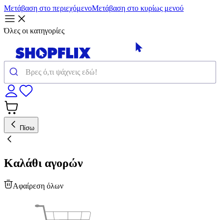
Μετάβαση στο περιεχόμενο
Μετάβαση στο κυρίως μενού
Όλες οι κατηγορίες
Πίσω
Καλάθι αγορών
Αφαίρεση όλων