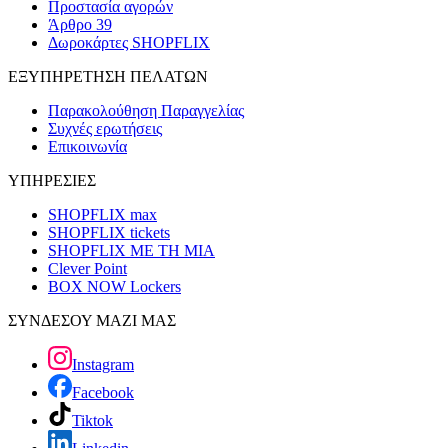
Προστασία αγορών
Άρθρο 39
Δωροκάρτες SHOPFLIX
ΕΞΥΠΗΡΕΤΗΣΗ ΠΕΛΑΤΩΝ
Παρακολούθηση Παραγγελίας
Συχνές ερωτήσεις
Επικοινωνία
ΥΠΗΡΕΣΙΕΣ
SHOPFLIX max
SHOPFLIX tickets
SHOPFLIX ΜΕ ΤΗ ΜΙΑ
Clever Point
BOX NOW Lockers
ΣΥΝΔΕΣΟΥ ΜΑΖΙ ΜΑΣ
Instagram
Facebook
Tiktok