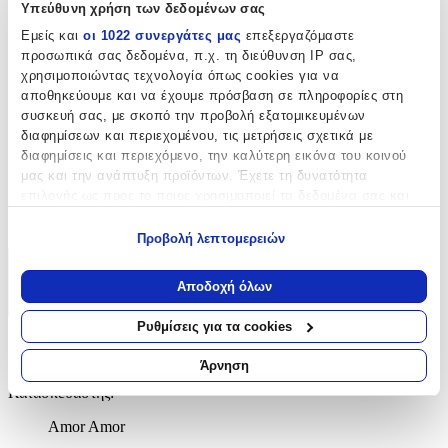
Υπεύθυνη χρήση των δεδομένων σας
Cuban
Εμείς και
οι 1022 συνεργάτες μας
επεξεργαζόμαστε
προσωπικά σας δεδομένα, π.χ. τη διεύθυνση IP σας,
Μήκος
:
χρησιμοποιώντας τεχνολογία όπως cookies για να
αποθηκεύουμε και να έχουμε πρόσβαση σε πληροφορίες στη
55
συσκευή σας, με σκοπό την προβολή εξατομικευμένων
cm
διαφημίσεων και περιεχομένου, τις μετρήσεις σχετικά με
Πάχος
:
διαφημίσεις και περιεχόμενο, την καλύτερη εικόνα του κοινού
μας και την ανάπτυξη προϊόντων. Έχετε τη δυνατότητα
3
επιλογής ως προς το ποιος χρησιμοποιεί τα δεδομένα σας και
για ποιους σκοπούς.
mm
Προβολή λεπτομερειών
Εάν μας επιτρέπετε, θα θέλαμε επίσης:
Χαρακτηριστικά
Να συλλέξουμε πληροφορίες σχετικά με τη γεωγραφική
Αποδοχή όλων
σας τοποθεσία, οι οποίες μπορεί να είναι ακριβείς σε
+
απόσταση μερικών μέτρων
Ρυθμίσεις για τα cookies
Να αναγνωρίσουμε τη συσκευή σας σαρώνοντας ενεργά
Χαρακτηριστικά
για συγκεκριμένα χαρακτηριστικά (δακτυλικό αποτύπωμα)
Άρνηση
Μάθετε περισσότερα σχετικά με τον τρόπο επεξεργασίας των
Κατασκευαστής
:
προσωπικών σας δεδομένων και καθορίστε τις προτιμήσεις σας
στην
ενότητα “Λεπτομέρειες”
. Μπορείτε να αλλάξετε ή να
Amor Amor
ανακαλέσετε τη συγκατάθεσή σας ανά πάσα στιγμή από τη