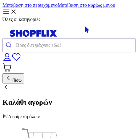
Μετάβαση στο περιεχόμενο
Μετάβαση στο κυρίως μενού
Όλες οι κατηγορίες
Πίσω
Καλάθι αγορών
Αφαίρεση όλων