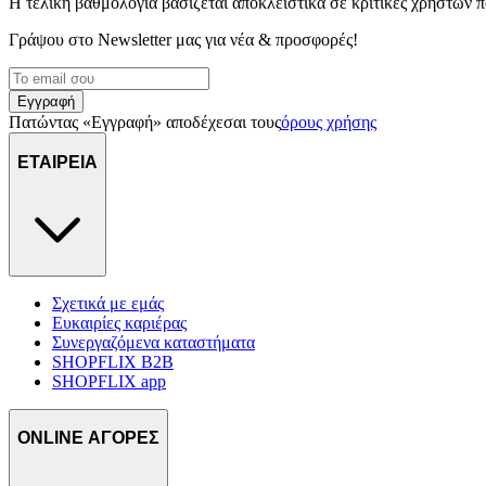
Η τελική βαθμολογία βασίζεται αποκλειστικά σε κριτικές χρηστών
Γράψου στο Νewsletter μας για νέα & προσφορές!
Εγγραφή
Πατώντας «Εγγραφή» αποδέχεσαι τους
όρους χρήσης
ΕΤΑΙΡΕΙΑ
Σχετικά με εμάς
Ευκαιρίες καριέρας
Συνεργαζόμενα καταστήματα
SHOPFLIX B2B
SHOPFLIX app
ONLINE ΑΓΟΡΕΣ