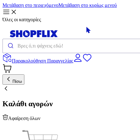
Μετάβαση στο περιεχόμενο
Μετάβαση στο κυρίως μενού
Όλες οι κατηγορίες
Παρακολούθηση Παραγγελίας
Πίσω
Καλάθι αγορών
Αφαίρεση όλων