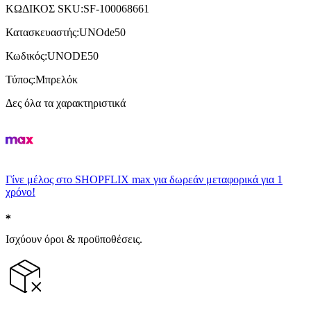
ΚΩΔΙΚΟΣ SKU
:
SF-100068661
Κατασκευαστής
:
UNOde50
Κωδικός
:
UNODE50
Τύπος
:
Μπρελόκ
Δες όλα τα χαρακτηριστικά
Γίνε μέλος στο SHOPFLIX max για δωρεάν μεταφορικά για 1
χρόνο!
Ισχύουν όροι & προϋποθέσεις.