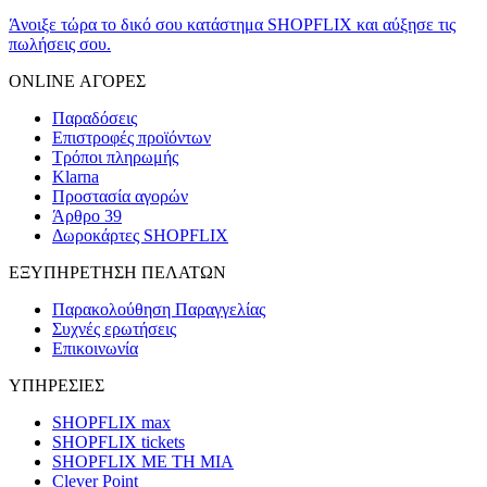
Άνοιξε τώρα το δικό σου κατάστημα SHOPFLIX και αύξησε τις
πωλήσεις σου.
ONLINE ΑΓΟΡΕΣ
Παραδόσεις
Επιστροφές προϊόντων
Τρόποι πληρωμής
Klarna
Προστασία αγορών
Άρθρο 39
Δωροκάρτες SHOPFLIX
ΕΞΥΠΗΡΕΤΗΣΗ ΠΕΛΑΤΩΝ
Παρακολούθηση Παραγγελίας
Συχνές ερωτήσεις
Επικοινωνία
ΥΠΗΡΕΣΙΕΣ
SHOPFLIX max
SHOPFLIX tickets
SHOPFLIX ΜΕ ΤΗ ΜΙΑ
Clever Point