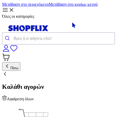
Μετάβαση στο περιεχόμενο
Μετάβαση στο κυρίως μενού
Όλες οι κατηγορίες
Πίσω
Καλάθι αγορών
Αφαίρεση όλων