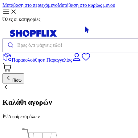
Μετάβαση στο περιεχόμενο
Μετάβαση στο κυρίως μενού
Όλες οι κατηγορίες
Παρακολούθηση Παραγγελίας
Πίσω
Καλάθι αγορών
Αφαίρεση όλων