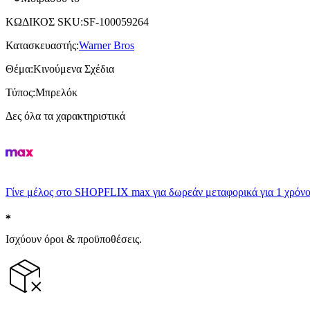
ΚΩΔΙΚΟΣ SKU
:
SF-100059264
Κατασκευαστής
:
Warner Bros
Θέμα
:
Κινούμενα Σχέδια
Τύπος
:
Μπρελόκ
Δες όλα τα χαρακτηριστικά
Γίνε μέλος στο SHOPFLIX max για δωρεάν μεταφορικά για 1 χρόνο
Ισχύουν όροι & προϋποθέσεις.