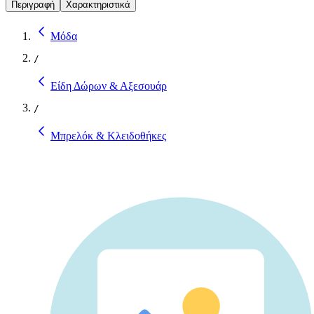
Περιγραφή
Χαρακτηριστικά
Μόδα
/
Είδη Δώρων & Αξεσουάρ
/
Μπρελόκ & Κλειδοθήκες