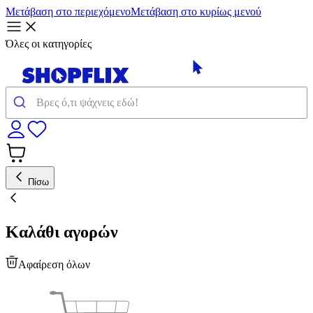
Μετάβαση στο περιεχόμενο
Μετάβαση στο κυρίως μενού
Όλες οι κατηγορίες
Πίσω
Καλάθι αγορών
Αφαίρεση όλων