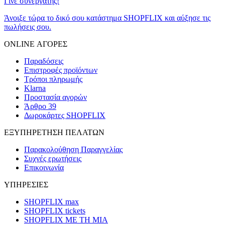
Γίνε συνεργάτης!
Άνοιξε τώρα το δικό σου κατάστημα SHOPFLIX και αύξησε τις
πωλήσεις σου.
ONLINE ΑΓΟΡΕΣ
Παραδόσεις
Επιστροφές προϊόντων
Τρόποι πληρωμής
Klarna
Προστασία αγορών
Άρθρο 39
Δωροκάρτες SHOPFLIX
ΕΞΥΠΗΡΕΤΗΣΗ ΠΕΛΑΤΩΝ
Παρακολούθηση Παραγγελίας
Συχνές ερωτήσεις
Επικοινωνία
ΥΠΗΡΕΣΙΕΣ
SHOPFLIX max
SHOPFLIX tickets
SHOPFLIX ΜΕ ΤΗ ΜΙΑ