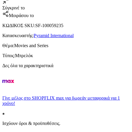
Σύγκρινέ το
Μοιράσου το
ΚΩΔΙΚΟΣ SKU
:
SF-100059235
Κατασκευαστής
:
Pyramid International
Θέμα
:
Movies and Series
Τύπος
:
Μπρελόκ
Δες όλα τα χαρακτηριστικά
Γίνε μέλος στο SHOPFLIX max για δωρεάν μεταφορικά για 1
χρόνο!
Ισχύουν όροι & προϋποθέσεις.