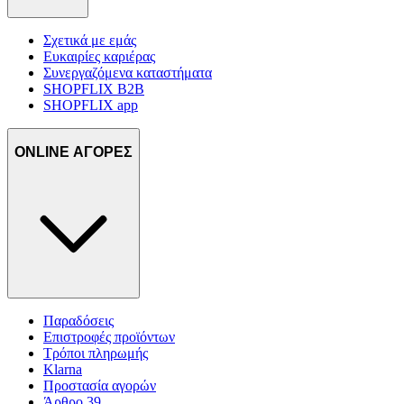
Σχετικά με εμάς
Ευκαιρίες καριέρας
Συνεργαζόμενα καταστήματα
SHOPFLIX B2B
SHOPFLIX app
ONLINE ΑΓΟΡΕΣ
Παραδόσεις
Επιστροφές προϊόντων
Τρόποι πληρωμής
Klarna
Προστασία αγορών
Άρθρο 39