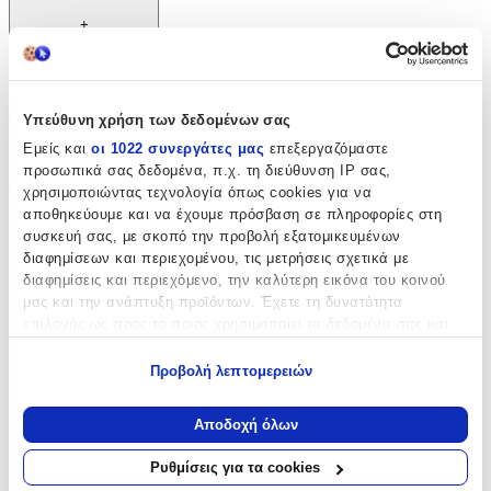
+
Χαρακτηριστικά
Θέμα
:
Υπεύθυνη χρήση των δεδομένων σας
Εμείς και
οι 1022 συνεργάτες μας
επεξεργαζόμαστε
Movies and Series
προσωπικά σας δεδομένα, π.χ. τη διεύθυνση IP σας,
χρησιμοποιώντας τεχνολογία όπως cookies για να
Τύπος
:
αποθηκεύουμε και να έχουμε πρόσβαση σε πληροφορίες στη
Μπρελόκ
συσκευή σας, με σκοπό την προβολή εξατομικευμένων
διαφημίσεων και περιεχομένου, τις μετρήσεις σχετικά με
Χρώμα
:
διαφημίσεις και περιεχόμενο, την καλύτερη εικόνα του κοινού
μας και την ανάπτυξη προϊόντων. Έχετε τη δυνατότητα
Πολύχρωμο
επιλογής ως προς το ποιος χρησιμοποιεί τα δεδομένα σας και
Κατασκευαστής
:
για ποιους σκοπούς.
Προβολή λεπτομερειών
Pyramid International
Εάν μας επιτρέπετε, θα θέλαμε επίσης:
Να συλλέξουμε πληροφορίες σχετικά με τη γεωγραφική
Χαρακτηριστικά
Αποδοχή όλων
σας τοποθεσία, οι οποίες μπορεί να είναι ακριβείς σε
απόσταση μερικών μέτρων
Υλικό
:
Ρυθμίσεις για τα cookies
Να αναγνωρίσουμε τη συσκευή σας σαρώνοντας ενεργά