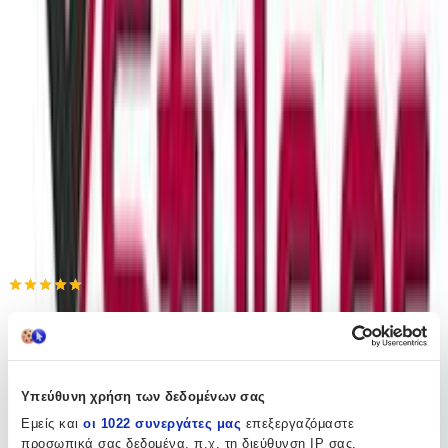
ημερομηνία παράδοσης
Πίσω
€
5
80
Προσθήκη στο καλάθι
Xstyle
5.00
(
3
)
Παράδοση 2-3 ημέρες
Υπεύθυνη χρήση των δεδομένων σας
Βάλε τον ΤΚ σου για να μάθεις εκτιμώμενο κόστος και
Εμείς και
οι 1022 συνεργάτες μας
επεξεργαζόμαστε
ημερομηνία παράδοσης
προσωπικά σας δεδομένα, π.χ. τη διεύθυνση IP σας,