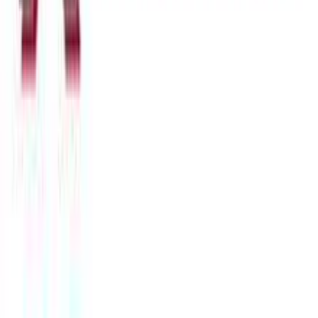
Λεπτομέρειες
Τύπος
:
Χειρός
Σχέδιο
:
Cuban
Μήκος
:
16
cm
Χαρακτηριστικά
+
Χαρακτηριστικά