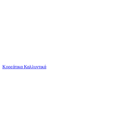
Το καλάθι είναι άδειο
Όλες οι κατηγορίες
Κορεάτικα Καλλυντικά
Ψάχνεις για δροσιά;
Ανδρική Αλυσίδα Χεριού Kostibas από Ατσάλι Cu...