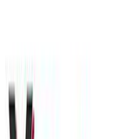
(
13
)
Παράδοση 2-3 ημέρες
Βάλε τον ΤΚ σου για να μάθεις εκτιμώμενο κόστος και
ημερομηνία παράδοσης
Πίσω
€
4
80
Προσθήκη στο καλάθι
valitsakimou.gr
4.54
(
13
)
Παράδοση 2-3 ημέρες