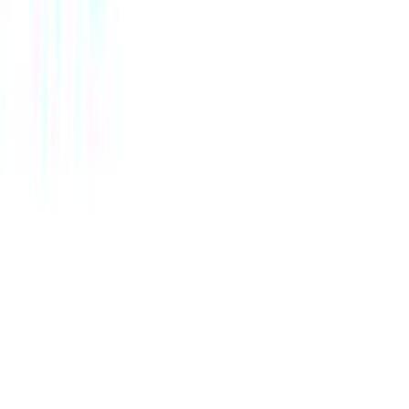
Κατασκευαστής
:
Kostibas Fashion
Βασικά Χαρακτηριστικά
Υλικό
:
Ατσάλι
Φύλο
:
Άνδρας
Χρώμα Υλικού
:
Κίτρινο
Λεπτομέρειες
Τύπος
:
Χειρός
Σχέδιο
: