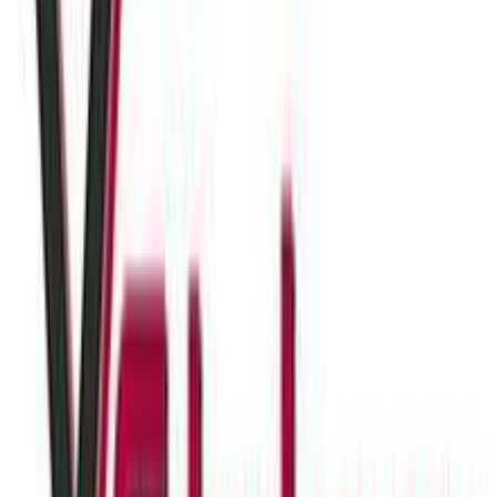
Βάλε τον ΤΚ σου για να μάθεις εκτιμώμενο κόστος και
ημερομηνία παράδοσης
Πίσω
€
5
60
Προσθήκη στο καλάθι
Xstyle
5.00
(
3
)
Παράδοση 2-3 ημέρες
Βάλε τον ΤΚ σου για να μάθεις εκτιμώμενο κόστος και