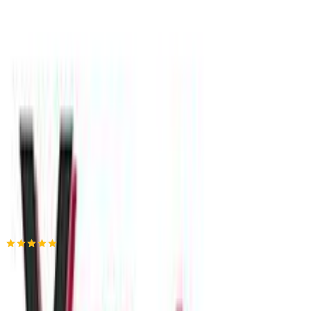
(
13
)
Παράδοση 2-3 ημέρες
Βάλε τον ΤΚ σου για να μάθεις εκτιμώμενο κόστος και
ημερομηνία παράδοσης
Πίσω
€
5
90
Προσθήκη στο καλάθι
Xstyle
5.00
(
3
)
Παράδοση 2-3 ημέρες