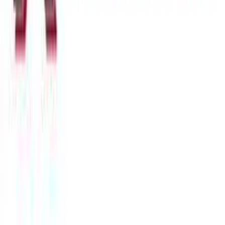
Βασικά Χαρακτηριστικά
Υλικό
:
Ατσάλι
Φύλο
:
Γυναίκα
Χρώμα Υλικού
:
Κίτρινο
Λεπτομέρειες
Τύπος
:
Ποδιού
Σχέδιο
:
Cuban