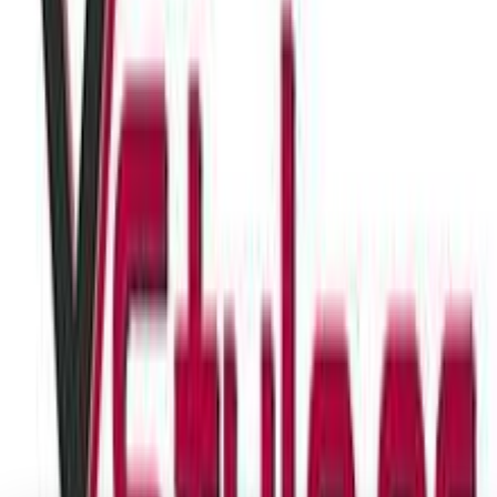
Βάλε τον ΤΚ σου για να μάθεις εκτιμώμενο κόστος και
ημερομηνία παράδοσης
Πίσω
€
6
00
Προσθήκη στο καλάθι
Περιγραφή
Aνανεώστε το στυλ σας με μια εντυπωσιακή αλυσίδα της εταιρίας
Kostibas που ξεχωρίζει για την ανθεκτικότητα και την κομψότητα
της.
Περιγραφή