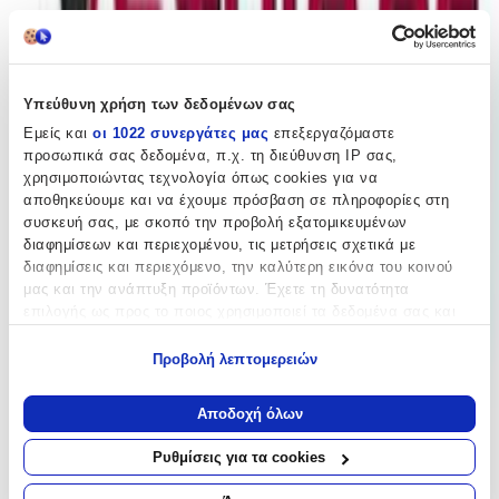
+
Περιγραφή
Υπεύθυνη χρήση των δεδομένων σας
Aνανεώστε το στυλ σας με μια εντυπωσιακή αλυσίδα της εταιρίας
Εμείς και
οι 1022 συνεργάτες μας
επεξεργαζόμαστε
Kostibas που ξεχωρίζει για την ανθεκτικότητα και την κομψότητα
προσωπικά σας δεδομένα, π.χ. τη διεύθυνση IP σας,
της.
χρησιμοποιώντας τεχνολογία όπως cookies για να
αποθηκεύουμε και να έχουμε πρόσβαση σε πληροφορίες στη
Χαρακτηριστικά
συσκευή σας, με σκοπό την προβολή εξατομικευμένων
διαφημίσεων και περιεχομένου, τις μετρήσεις σχετικά με
Κατασκευαστής
:
διαφημίσεις και περιεχόμενο, την καλύτερη εικόνα του κοινού
μας και την ανάπτυξη προϊόντων. Έχετε τη δυνατότητα
Kostibas Fashion
επιλογής ως προς το ποιος χρησιμοποιεί τα δεδομένα σας και
Βασικά Χαρακτηριστικά
για ποιους σκοπούς.
Προβολή λεπτομερειών
Υλικό
Εάν μας επιτρέπετε, θα θέλαμε επίσης:
:
Να συλλέξουμε πληροφορίες σχετικά με τη γεωγραφική
Αποδοχή όλων
Ατσάλι
σας τοποθεσία, οι οποίες μπορεί να είναι ακριβείς σε
απόσταση μερικών μέτρων
Φύλο
:
Ρυθμίσεις για τα cookies
Να αναγνωρίσουμε τη συσκευή σας σαρώνοντας ενεργά
Γυναίκα
για συγκεκριμένα χαρακτηριστικά (δακτυλικό αποτύπωμα)