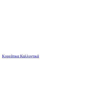
Το καλάθι είναι άδειο
Όλες οι κατηγορίες
Κορεάτικα Καλλυντικά
Ψάχνεις για δροσιά;
Γυναικεία Αλυσίδα Ποδιού Kostibas από Ατσάλι...