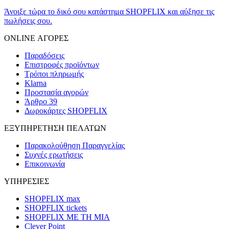
Άνοιξε τώρα το δικό σου κατάστημα SHOPFLIX και αύξησε τις
πωλήσεις σου.
ONLINE ΑΓΟΡΕΣ
Παραδόσεις
Επιστροφές προϊόντων
Τρόποι πληρωμής
Klarna
Προστασία αγορών
Άρθρο 39
Δωροκάρτες SHOPFLIX
ΕΞΥΠΗΡΕΤΗΣΗ ΠΕΛΑΤΩΝ
Παρακολούθηση Παραγγελίας
Συχνές ερωτήσεις
Επικοινωνία
ΥΠΗΡΕΣΙΕΣ
SHOPFLIX max
SHOPFLIX tickets
SHOPFLIX ΜΕ ΤΗ ΜΙΑ
Clever Point