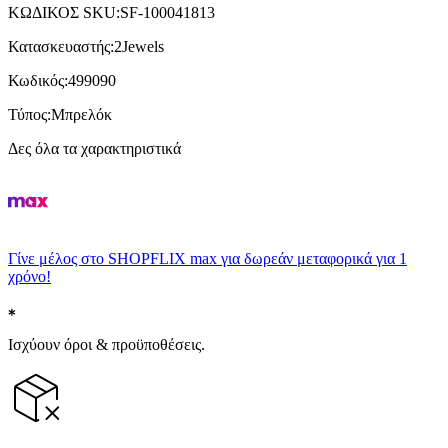
ΚΩΔΙΚΟΣ SKU
:
SF-100041813
Κατασκευαστής
:
2Jewels
Κωδικός
:
499090
Τύπος
:
Μπρελόκ
Δες όλα τα χαρακτηριστικά
Γίνε μέλος στο SHOPFLIX max για δωρεάν μεταφορικά για 1
χρόνο!
Ισχύουν όροι & προϋποθέσεις.