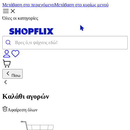
Μετάβαση στο περιεχόμενο
Μετάβαση στο κυρίως μενού
Όλες οι κατηγορίες
Πίσω
Καλάθι αγορών
Αφαίρεση όλων