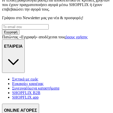
Η τελική βαθμολογία βασίζεται αποκλειστικά σε κριτικές χρηστών
διαφημίσεων και περιεχομένου, τις μετρήσεις σχετικά με
που έχουν πραγματοποιήσει αγορά μέσω SHOPFLIX ή έχουν
διαφημίσεις και περιεχόμενο, την καλύτερη εικόνα του κοινού
επιβεβαιώσει την αγορά τους.
μας και την ανάπτυξη προϊόντων. Επίσης, κοινοποιούμε
Γράψου στο Νewsletter μας για νέα & προσφορές!
πληροφορίες σχετικά με την από μέρους σας χρήση της
τοποθεσίας μας στους συνεργάτες μέσων κοινωνικής
δικτύωσης, διαφημίσεων και ανάλυσης.
Εγγραφή
Πατώντας «Εγγραφή» αποδέχεσαι τους
όρους χρήσης
ΕΤΑΙΡΕΙΑ
Σχετικά με εμάς
Ευκαιρίες καριέρας
Συνεργαζόμενα καταστήματα
SHOPFLIX B2B
SHOPFLIX app
ONLINE ΑΓΟΡΕΣ