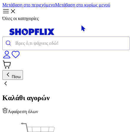
Μετάβαση στο περιεχόμενο
Μετάβαση στο κυρίως μενού
Όλες οι κατηγορίες
Πίσω
Καλάθι αγορών
Αφαίρεση όλων