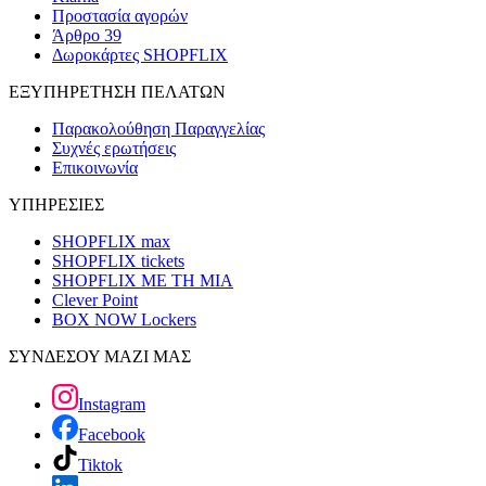
Προστασία αγορών
Άρθρο 39
Δωροκάρτες SHOPFLIX
ΕΞΥΠΗΡΕΤΗΣΗ ΠΕΛΑΤΩΝ
Παρακολούθηση Παραγγελίας
Συχνές ερωτήσεις
Επικοινωνία
ΥΠΗΡΕΣΙΕΣ
SHOPFLIX max
SHOPFLIX tickets
SHOPFLIX ΜΕ ΤΗ ΜΙΑ
Clever Point
BOX NOW Lockers
ΣΥΝΔΕΣΟΥ ΜΑΖΙ ΜΑΣ
Instagram
Facebook
Tiktok