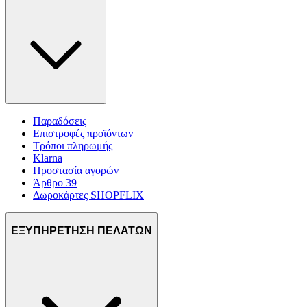
Παραδόσεις
Επιστροφές προϊόντων
Τρόποι πληρωμής
Klarna
Προστασία αγορών
Άρθρο 39
Δωροκάρτες SHOPFLIX
ΕΞΥΠΗΡΕΤΗΣΗ ΠΕΛΑΤΩΝ