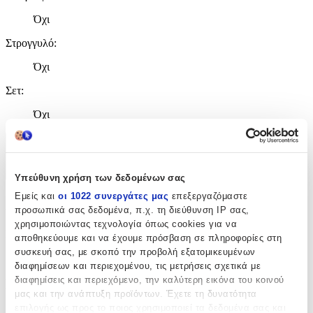
Όχι
Στρογγυλό
:
Όχι
Σετ
:
Όχι
Χαρακτηριστικά
+
Υπεύθυνη χρήση των δεδομένων σας
Εμείς και
οι 1022 συνεργάτες μας
επεξεργαζόμαστε
Χαρακτηριστικά
προσωπικά σας δεδομένα, π.χ. τη διεύθυνση IP σας,
χρησιμοποιώντας τεχνολογία όπως cookies για να
Κατασκευαστής
:
αποθηκεύουμε και να έχουμε πρόσβαση σε πληροφορίες στη
συσκευή σας, με σκοπό την προβολή εξατομικευμένων
Pennie
διαφημίσεων και περιεχομένου, τις μετρήσεις σχετικά με
διαφημίσεις και περιεχόμενο, την καλύτερη εικόνα του κοινού
Βασικά Χαρακτηριστικά
μας και την ανάπτυξη προϊόντων. Έχετε τη δυνατότητα
επιλογής ως προς το ποιος χρησιμοποιεί τα δεδομένα σας και
Χρώμα
: