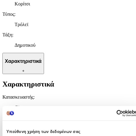
Κορίτσι
Τύπος
:
Τρόλεϊ
Τάξη
:
Δημοτικού
Χαρακτηριστικά
+
Χαρακτηριστικά
Κατασκευαστής
:
Gim
Βασικά Χαρακτηριστικά
Χρώμα
:
Υπεύθυνη χρήση των δεδομένων σας