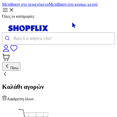
Μετάβαση στο περιεχόμενο
Μετάβαση στο κυρίως μενού
Όλες οι κατηγορίες
Πίσω
Καλάθι αγορών
Αφαίρεση όλων