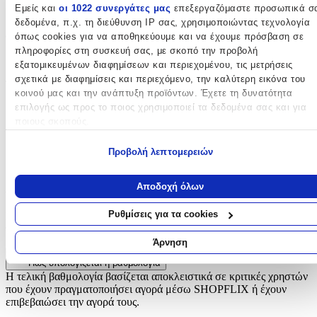
Εμείς και
οι 1022 συνεργάτες μας
επεξεργαζόμαστε προσωπικά σ
Πολύχρωμο
δεδομένα, π.χ. τη διεύθυνση IP σας, χρησιμοποιώντας τεχνολογία
Φύλο
:
όπως cookies για να αποθηκεύουμε και να έχουμε πρόσβαση σε
πληροφορίες στη συσκευή σας, με σκοπό την προβολή
Κορίτσι
εξατομικευμένων διαφημίσεων και περιεχομένου, τις μετρήσεις
σχετικά με διαφημίσεις και περιεχόμενο, την καλύτερη εικόνα του
Τύπος
:
κοινού μας και την ανάπτυξη προϊόντων. Έχετε τη δυνατότητα
επιλογής ως προς το ποιος χρησιμοποιεί τα δεδομένα σας και για
Τρόλεϊ
ποιους σκοπούς.
Τάξη
:
Εάν μας επιτρέπετε, θα θέλαμε επίσης:
Προβολή λεπτομερειών
Δημοτικού
Να συλλέξουμε πληροφορίες σχετικά με τη γεωγραφική σας
τοποθεσία, οι οποίες μπορεί να είναι ακριβείς σε απόσταση
Αξιολογήσεις
Αποδοχή όλων
μερικών μέτρων
Να αναγνωρίσουμε τη συσκευή σας σαρώνοντας ενεργά για
Ρυθμίσεις για τα cookies
Προς το παρόν δεν υπάρχουν άλλες αξιολογήσεις. Όταν
συγκεκριμένα χαρακτηριστικά (δακτυλικό αποτύπωμα)
προστεθούν, θα εμφανιστούν εδώ.
Μάθετε περισσότερα σχετικά με τον τρόπο επεξεργασίας των
Άρνηση
προσωπικών σας δεδομένων και καθορίστε τις προτιμήσεις σας στη
Πώς υπολογίζεται η βαθμολογία
ενότητα “Λεπτομέρειες”
. Μπορείτε να αλλάξετε ή να ανακαλέσετ
Η τελική βαθμολογία βασίζεται αποκλειστικά σε κριτικές χρηστών
τη συγκατάθεσή σας ανά πάσα στιγμή από τη Δήλωση Cookies.
που έχουν πραγματοποιήσει αγορά μέσω SHOPFLIX ή έχουν
επιβεβαιώσει την αγορά τους.
Χρησιμοποιούμε cookies ώστε η τοποθεσία μας να λειτουργεί σωστ