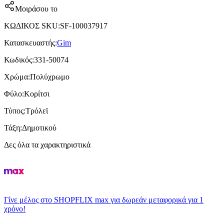
Μοιράσου το
ΚΩΔΙΚΟΣ SKU
:
SF-100037917
Κατασκευαστής
:
Gim
Κωδικός
:
331-50074
Χρώμα
:
Πολύχρωμο
Φύλο
:
Κορίτσι
Τύπος
:
Τρόλεϊ
Τάξη
:
Δημοτικού
Δες όλα τα χαρακτηριστικά
Γίνε μέλος στο SHOPFLIX max για δωρεάν μεταφορικά για 1
χρόνο!