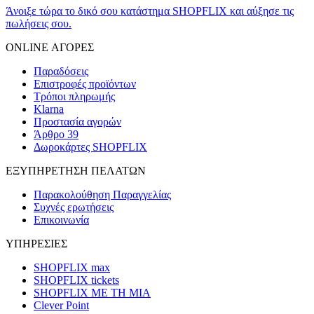
Άνοιξε τώρα το δικό σου κατάστημα SHOPFLIX και αύξησε τις
πωλήσεις σου.
ONLINE ΑΓΟΡΕΣ
Παραδόσεις
Επιστροφές προϊόντων
Τρόποι πληρωμής
Klarna
Προστασία αγορών
Άρθρο 39
Δωροκάρτες SHOPFLIX
ΕΞΥΠΗΡΕΤΗΣΗ ΠΕΛΑΤΩΝ
Παρακολούθηση Παραγγελίας
Συχνές ερωτήσεις
Επικοινωνία
ΥΠΗΡΕΣΙΕΣ
SHOPFLIX max
SHOPFLIX tickets
SHOPFLIX ΜΕ ΤΗ ΜΙΑ
Clever Point