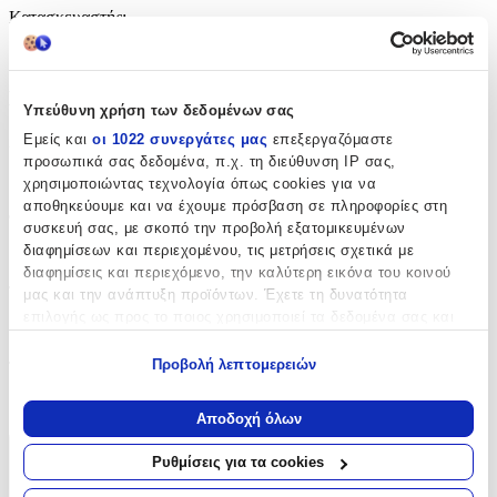
Κατασκευαστής
:
Gim
Βασικά Χαρακτηριστικά
Υπεύθυνη χρήση των δεδομένων σας
Εμείς και
οι 1022 συνεργάτες μας
επεξεργαζόμαστε
Χρώμα
:
προσωπικά σας δεδομένα, π.χ. τη διεύθυνση IP σας,
Πολύχρωμο
χρησιμοποιώντας τεχνολογία όπως cookies για να
αποθηκεύουμε και να έχουμε πρόσβαση σε πληροφορίες στη
Φύλο
:
συσκευή σας, με σκοπό την προβολή εξατομικευμένων
διαφημίσεων και περιεχομένου, τις μετρήσεις σχετικά με
Αγόρι
διαφημίσεις και περιεχόμενο, την καλύτερη εικόνα του κοινού
Τύπος
:
μας και την ανάπτυξη προϊόντων. Έχετε τη δυνατότητα
επιλογής ως προς το ποιος χρησιμοποιεί τα δεδομένα σας και
Τρόλεϊ
για ποιους σκοπούς.
Προβολή λεπτομερειών
Τάξη
:
Εάν μας επιτρέπετε, θα θέλαμε επίσης:
Νηπιαγωγείου
Να συλλέξουμε πληροφορίες σχετικά με τη γεωγραφική
Αποδοχή όλων
σας τοποθεσία, οι οποίες μπορεί να είναι ακριβείς σε
απόσταση μερικών μέτρων
Ρυθμίσεις για τα cookies
Χαρακτηριστικά
Να αναγνωρίσουμε τη συσκευή σας σαρώνοντας ενεργά