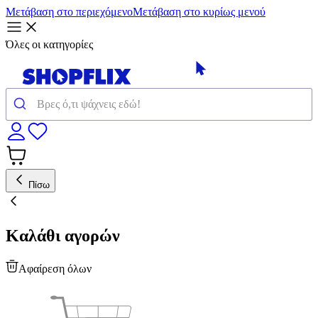
Μετάβαση στο περιεχόμενο
Μετάβαση στο κυρίως μενού
Όλες οι κατηγορίες
Πίσω
Καλάθι αγορών
Αφαίρεση όλων