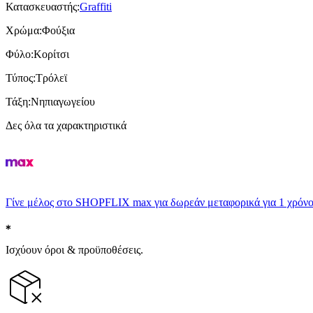
Κατασκευαστής
:
Graffiti
Χρώμα
:
Φούξια
Φύλο
:
Κορίτσι
Τύπος
:
Τρόλεϊ
Τάξη
:
Νηπιαγωγείου
Δες όλα τα χαρακτηριστικά
Γίνε μέλος στο SHOPFLIX max για δωρεάν μεταφορικά για 1 χρόνο
Ισχύουν όροι & προϋποθέσεις.