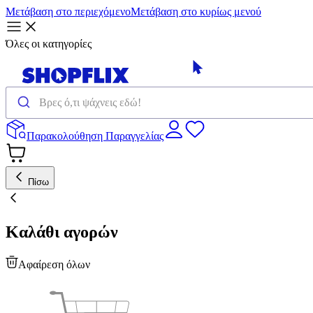
Μετάβαση στο περιεχόμενο
Μετάβαση στο κυρίως μενού
Όλες οι κατηγορίες
Παρακολούθηση Παραγγελίας
Πίσω
Καλάθι αγορών
Αφαίρεση όλων