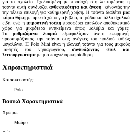
για το σχολείο. Σχεδιασμένη με προσοχή στη λεπτομέρεια, η
τσάντα αυτή συνδυάζει
ανθεκτικότητα και άνεση
, κάνοντάς την
την τέλεια επιλογή για καθημερινή χρήση. Η τσάντα διαθέτει
μια
κύρια θήκη
με αρκετό χώρο για βιβλία, τετράδια και άλλα σχολικά
είδη, ενώ η
μπροστινή τσέπη
προσφέρει επιπλέον αποθηκευτικό
χώρο για μικρότερα αντικείμενα όπως μολύβια και γόμες.
Τα
ρυθμιζόμενα λουριά
εξασφαλίζουν άνετη εφαρμογή,
προσαρμόζοντας την τσάντα στις ανάγκες του παιδιού καθώς
μεγαλώνει. Η Polo Mini είναι η ιδανική τσάντα για τους μικρούς
μαθητές του νηπιαγωγείου,
συνδυάζοντας στυλ και
λειτουργικότητα
με μια παιχνιδιάρικη αίσθηση.
Χαρακτηριστικά
Κατασκευαστής
:
Polo
Βασικά Χαρακτηριστικά
Χρώμα
:
Μαύρο