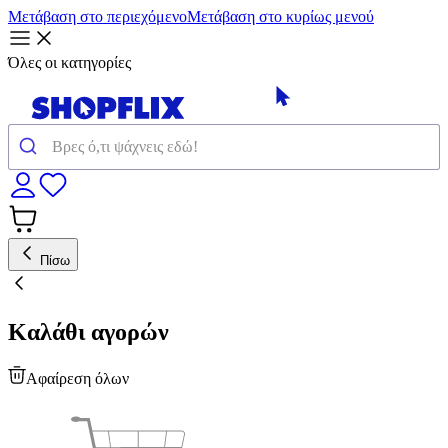
Μετάβαση στο περιεχόμενο
Μετάβαση στο κυρίως μενού
Όλες οι κατηγορίες
Πίσω
Καλάθι αγορών
Αφαίρεση όλων