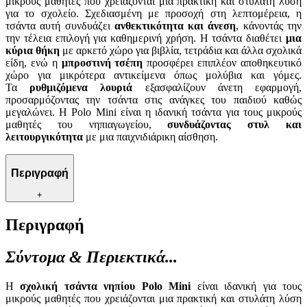
μικρούς μαθητές που χρειάζονται μια πρακτική και στυλάτη λύση
για το σχολείο. Σχεδιασμένη με προσοχή στη λεπτομέρεια, η
τσάντα αυτή συνδυάζει
ανθεκτικότητα και άνεση
, κάνοντάς την
την τέλεια επιλογή για καθημερινή χρήση. Η τσάντα διαθέτει
μια
κύρια θήκη
με αρκετό χώρο για βιβλία, τετράδια και άλλα σχολικά
είδη, ενώ η
μπροστινή τσέπη
προσφέρει επιπλέον αποθηκευτικό
χώρο για μικρότερα αντικείμενα όπως μολύβια και γόμες.
Τα
ρυθμιζόμενα λουριά
εξασφαλίζουν άνετη εφαρμογή,
προσαρμόζοντας την τσάντα στις ανάγκες του παιδιού καθώς
μεγαλώνει. Η Polo Mini είναι η ιδανική τσάντα για τους μικρούς
μαθητές του νηπιαγωγείου,
συνδυάζοντας στυλ και
λειτουργικότητα
με μια παιχνιδιάρικη αίσθηση.
Περιγραφή
+
Περιγραφή
Σύντομα & Περιεκτικά...
Η
σχολική τσάντα νηπίου Polo Mini
είναι ιδανική για τους
μικρούς μαθητές που χρειάζονται μια πρακτική και στυλάτη λύση