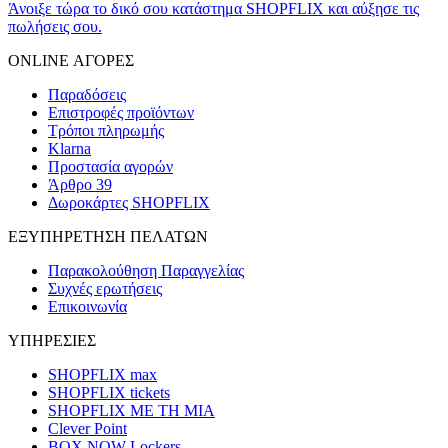
Άνοιξε τώρα το δικό σου κατάστημα SHOPFLIX και αύξησε τις
πωλήσεις σου.
ONLINE ΑΓΟΡΕΣ
Παραδόσεις
Επιστροφές προϊόντων
Τρόποι πληρωμής
Klarna
Προστασία αγορών
Άρθρο 39
Δωροκάρτες SHOPFLIX
ΕΞΥΠΗΡΕΤΗΣΗ ΠΕΛΑΤΩΝ
Παρακολούθηση Παραγγελίας
Συχνές ερωτήσεις
Επικοινωνία
ΥΠΗΡΕΣΙΕΣ
SHOPFLIX max
SHOPFLIX tickets
SHOPFLIX ΜΕ ΤΗ ΜΙΑ
Clever Point
BOX NOW Lockers