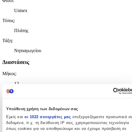
Φύλο
:
Unisex
Τύπος
:
Πλάτης
Τάξη
:
Νηπιαγωγείου
Διαστάσεις
Μήκος
:
12
cm
Πλάτος
:
7
Υπεύθυνη χρήση των δεδομένων σας
Εμείς και
οι 1022 συνεργάτες μας
επεξεργαζόμαστε προσωπικά σ
cm
δεδομένα, π.χ. τη διεύθυνση IP σας, χρησιμοποιώντας τεχνολογία
Ύψος
:
όπως cookies για να αποθηκεύουμε και να έχουμε πρόσβαση σε