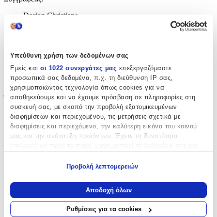
Dorion Christiane
Εκδότης
:
Πατάκης
Υπεύθυνη χρήση των δεδομένων σας
Ημερομηνία Έκδοσης
:
Εμείς και
οι 1022 συνεργάτες μας
επεξεργαζόμαστε
προσωπικά σας δεδομένα, π.χ. τη διεύθυνση IP σας,
07/09/2010
χρησιμοποιώντας τεχνολογία όπως cookies για να
Έτος Έκδοσης
:
αποθηκεύουμε και να έχουμε πρόσβαση σε πληροφορίες στη
συσκευή σας, με σκοπό την προβολή εξατομικευμένων
2010
διαφημίσεων και περιεχομένου, τις μετρήσεις σχετικά με
διαφημίσεις και περιεχόμενο, την καλύτερη εικόνα του κοινού
Αριθμός Σελίδων
:
μας και την ανάπτυξη προϊόντων. Έχετε τη δυνατότητα
επιλογής ως προς το ποιος χρησιμοποιεί τα δεδομένα σας και
18
για ποιους σκοπούς.
Μετάφραση
:
Προβολή λεπτομερειών
Εάν μας επιτρέπετε, θα θέλαμε επίσης:
Νίκος Γάσπαρης
Να συλλέξουμε πληροφορίες σχετικά με τη γεωγραφική
Αποδοχή όλων
σας τοποθεσία, οι οποίες μπορεί να είναι ακριβείς σε
Χαρακτηριστικά
απόσταση μερικών μέτρων
Ρυθμίσεις για τα cookies
Να αναγνωρίσουμε τη συσκευή σας σαρώνοντας ενεργά