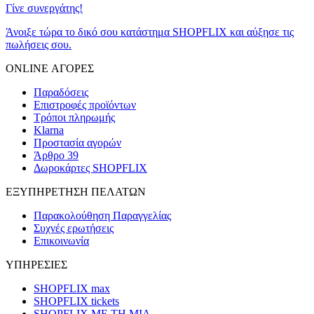
Γίνε συνεργάτης!
Άνοιξε τώρα το δικό σου κατάστημα SHOPFLIX και αύξησε τις
πωλήσεις σου.
ONLINE ΑΓΟΡΕΣ
Παραδόσεις
Επιστροφές προϊόντων
Τρόποι πληρωμής
Klarna
Προστασία αγορών
Άρθρο 39
Δωροκάρτες SHOPFLIX
ΕΞΥΠΗΡΕΤΗΣΗ ΠΕΛΑΤΩΝ
Παρακολούθηση Παραγγελίας
Συχνές ερωτήσεις
Επικοινωνία
ΥΠΗΡΕΣΙΕΣ
SHOPFLIX max
SHOPFLIX tickets
SHOPFLIX ΜΕ ΤΗ ΜΙΑ