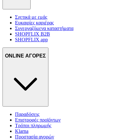
Σχετικά με εμάς
Ευκαιρίες καριέρας
Συνεργαζόμενα καταστήματα
SHOPFLIX B2B
SHOPFLIX app
ONLINE ΑΓΟΡΕΣ
Παραδόσεις
Επιστροφές προϊόντων
Τρόποι πληρωμής
Klarna
Προστασία αγορών