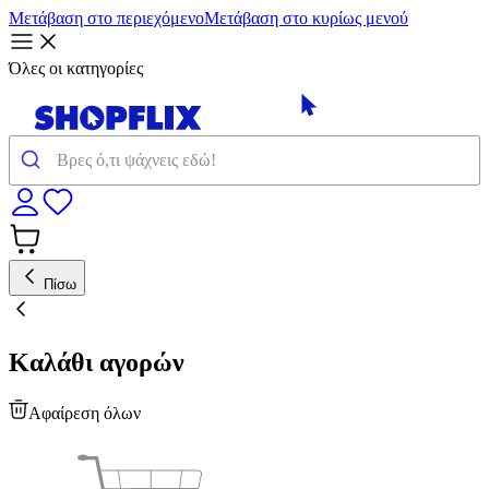
Μετάβαση στο περιεχόμενο
Μετάβαση στο κυρίως μενού
Όλες οι κατηγορίες
Πίσω
Καλάθι αγορών
Αφαίρεση όλων