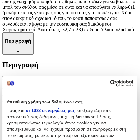
επίσης να χρησιμοποιήσετε τις θήκες παπουτσιών για να βάλετε το
μπολ του σκύλου σας μέσα σε αυτό και να αποφύγετε να λερωθεί,
ή ακόμα και τις γλάστρες σας για πότισμα, για παράδειγμα. Χάρη
στον διακριτικό σχεδιασμό του, το κουτί παπουτσιών σας
συνδυάζεται άψογα με την εσωτερική σας διακόσμηση.
Χαρακτηριστικά: Διαστάσεις: 32,7 x 23,6 x 6cm. Υλικό: πλαστικό.
Περιγραφή
+
Περιγραφή
Βάλτε τα παπούτσια και τις μπότες σας σε αυτές τις θήκες Navaris
για να προστατεύσετε τα πατώματα και τα ντουλάπια σας από την
υγρασία και τη βρωμιά. Χρησιμοποιήστε τις θήκες παπουτσιών στο
διάδρομο, το γκαράζ ή ακόμα και στο μπαλκόνι σας. Μπορείτε
επίσης να χρησιμοποιήσετε τις θήκες παπουτσιών για να βάλετε το
Υπεύθυνη χρήση των δεδομένων σας
μπολ του σκύλου σας μέσα σε αυτό και να αποφύγετε να λερωθεί,
Εμείς και
οι 1022 συνεργάτες μας
επεξεργαζόμαστε
ή ακόμα και τις γλάστρες σας για πότισμα, για παράδειγμα. Χάρη
προσωπικά σας δεδομένα, π.χ. τη διεύθυνση IP σας,
στον διακριτικό σχεδιασμό του, το κουτί παπουτσιών σας
συνδυάζεται άψογα με την εσωτερική σας διακόσμηση.
χρησιμοποιώντας τεχνολογία όπως cookies για να
Χαρακτηριστικά: Διαστάσεις: 32,7 x 23,6 x 6cm. Υλικό: πλαστικό.
αποθηκεύουμε και να έχουμε πρόσβαση σε πληροφορίες στη
συσκευή σας, με σκοπό την προβολή εξατομικευμένων