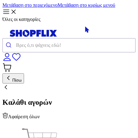
Μετάβαση στο περιεχόμενο
Μετάβαση στο κυρίως μενού
Όλες οι κατηγορίες
Πίσω
Καλάθι αγορών
Αφαίρεση όλων