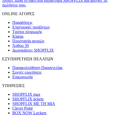
Άνοιξε τώρα το δικό σου κατάστημα SHOPFLIX και αύξησε τις
πωλήσεις σου.
ONLINE ΑΓΟΡΕΣ
Παραδόσεις
Επιστροφές προϊόντων
Τρόποι πληρωμής
Klarna
Προστασία αγορών
Άρθρο 39
Δωροκάρτες SHOPFLIX
ΕΞΥΠΗΡΕΤΗΣΗ ΠΕΛΑΤΩΝ
Παρακολούθηση Παραγγελίας
Συχνές ερωτήσεις
Επικοινωνία
ΥΠΗΡΕΣΙΕΣ
SHOPFLIX max
SHOPFLIX tickets
SHOPFLIX ΜΕ ΤΗ ΜΙΑ
Clever Point
BOX NOW Lockers