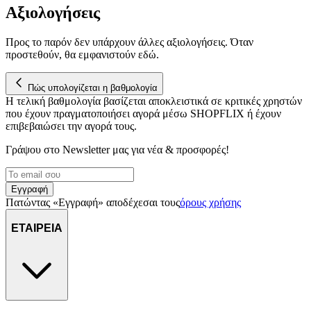
μας επεξεργαζόμαστε προσωπικά σας δεδομένα, π.χ. τη
Αξιολογήσεις
διεύθυνση IP σας, χρησιμοποιώντας τεχνολογία όπως cookies
για να αποθηκεύουμε και να έχουμε πρόσβαση σε πληροφορίες
Προς το παρόν δεν υπάρχουν άλλες αξιολογήσεις. Όταν
στη συσκευή σας, με σκοπό την προβολή εξατομικευμένων
προστεθούν, θα εμφανιστούν εδώ.
διαφημίσεων και περιεχομένου, τις μετρήσεις σχετικά με
διαφημίσεις και περιεχόμενο, την καλύτερη εικόνα του κοινού
μας και την ανάπτυξη προϊόντων. Επίσης, κοινοποιούμε
Πώς υπολογίζεται η βαθμολογία
πληροφορίες σχετικά με την από μέρους σας χρήση της
Η τελική βαθμολογία βασίζεται αποκλειστικά σε κριτικές χρηστών
που έχουν πραγματοποιήσει αγορά μέσω SHOPFLIX ή έχουν
τοποθεσίας μας στους συνεργάτες μέσων κοινωνικής
επιβεβαιώσει την αγορά τους.
δικτύωσης, διαφημίσεων και ανάλυσης.
Γράψου στο Νewsletter μας για νέα & προσφορές!
Εγγραφή
Πατώντας «Εγγραφή» αποδέχεσαι τους
όρους χρήσης
ΕΤΑΙΡΕΙΑ