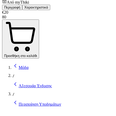
Από
myThiki
Περιγραφή
Χαρακτηριστικά
€
20
80
Προσθήκη στο καλάθι
Μόδα
/
Αξεσουάρ Ένδυσης
/
Περιποίηση Υποδημάτων