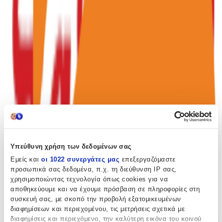
Βάλε τον ΤΚ σου για να μάθεις εκτιμώμενο κόστος και
ημερομηνία παράδοσης
Πίσω
€
29
95
Προσθήκη στο καλάθι
Toys and Gifts
Υπεύθυνη χρήση των δεδομένων σας
Εμείς και
οι 1022 συνεργάτες μας
επεξεργαζόμαστε
προσωπικά σας δεδομένα, π.χ. τη διεύθυνση IP σας,
4.93
χρησιμοποιώντας τεχνολογία όπως cookies για να
(
7
)
αποθηκεύουμε και να έχουμε πρόσβαση σε πληροφορίες στη
Παράδοση 2-3 ημέρες
συσκευή σας, με σκοπό την προβολή εξατομικευμένων
διαφημίσεων και περιεχομένου, τις μετρήσεις σχετικά με
Βάλε τον ΤΚ σου για να μάθεις εκτιμώμενο κόστος και
διαφημίσεις και περιεχόμενο, την καλύτερη εικόνα του κοινού