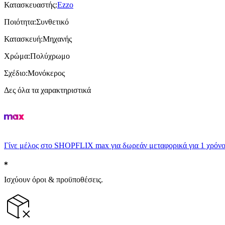
Κατασκευαστής
:
Ezzo
Ποιότητα
:
Συνθετικό
Κατασκευή
:
Μηχανής
Χρώμα
:
Πολύχρωμο
Σχέδιο
:
Μονόκερος
Δες όλα τα χαρακτηριστικά
Γίνε μέλος στο SHOPFLIX max για δωρεάν μεταφορικά για 1 χρόνο
Ισχύουν όροι & προϋποθέσεις.