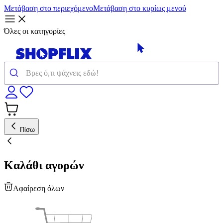
Μετάβαση στο περιεχόμενο
Μετάβαση στο κυρίως μενού
Όλες οι κατηγορίες
Πίσω
Καλάθι αγορών
Αφαίρεση όλων