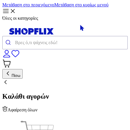
Μετάβαση στο περιεχόμενο
Μετάβαση στο κυρίως μενού
Όλες οι κατηγορίες
Πίσω
Καλάθι αγορών
Αφαίρεση όλων