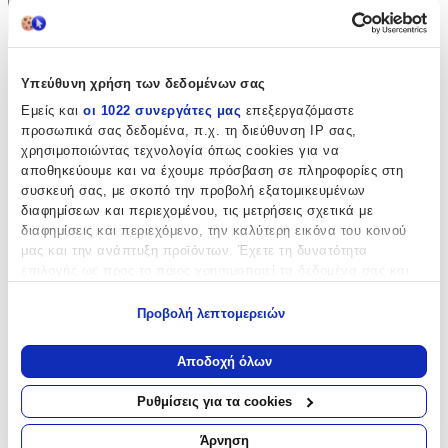
+
Χαρακτηριστικά
Υπεύθυνη χρήση των δεδομένων σας
Εμείς και
οι 1022 συνεργάτες μας
επεξεργαζόμαστε
Κατασκευαστής
:
προσωπικά σας δεδομένα, π.χ. τη διεύθυνση IP σας,
Ezzo
χρησιμοποιώντας τεχνολογία όπως cookies για να
αποθηκεύουμε και να έχουμε πρόσβαση σε πληροφορίες στη
Βασικά Χαρακτηριστικά
συσκευή σας, με σκοπό την προβολή εξατομικευμένων
διαφημίσεων και περιεχομένου, τις μετρήσεις σχετικά με
Ποιότητα
:
διαφημίσεις και περιεχόμενο, την καλύτερη εικόνα του κοινού
μας και την ανάπτυξη προϊόντων. Έχετε τη δυνατότητα
Συνθετικό
επιλογής ως προς το ποιος χρησιμοποιεί τα δεδομένα σας και
για ποιους σκοπούς.
Κατασκευή
:
Προβολή λεπτομερειών
Μηχανής
Εάν μας επιτρέπετε, θα θέλαμε επίσης:
Να συλλέξουμε πληροφορίες σχετικά με τη γεωγραφική
Αποδοχή όλων
Χρώμα
:
σας τοποθεσία, οι οποίες μπορεί να είναι ακριβείς σε
απόσταση μερικών μέτρων
Γκρι
Ρυθμίσεις για τα cookies
Να αναγνωρίσουμε τη συσκευή σας σαρώνοντας ενεργά
Σχέδιο
:
για συγκεκριμένα χαρακτηριστικά (δακτυλικό αποτύπωμα)
Άρνηση