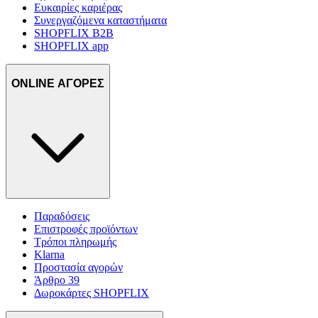
Ευκαιρίες καριέρας
Συνεργαζόμενα καταστήματα
SHOPFLIX B2B
SHOPFLIX app
ONLINE ΑΓΟΡΕΣ
Παραδόσεις
Επιστροφές προϊόντων
Τρόποι πληρωμής
Klarna
Προστασία αγορών
Άρθρο 39
Δωροκάρτες SHOPFLIX