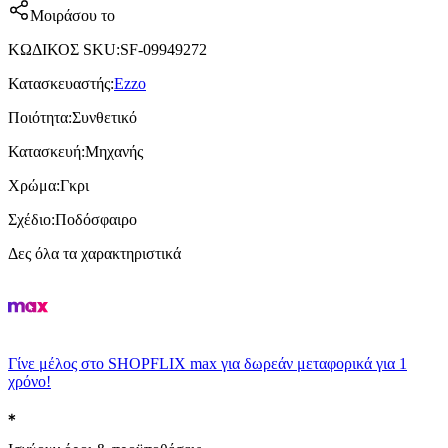
Μοιράσου το
ΚΩΔΙΚΟΣ SKU
:
SF-09949272
Κατασκευαστής
:
Ezzo
Ποιότητα
:
Συνθετικό
Κατασκευή
:
Μηχανής
Χρώμα
:
Γκρι
Σχέδιο
:
Ποδόσφαιρο
Δες όλα τα χαρακτηριστικά
Γίνε μέλος στο SHOPFLIX max για δωρεάν μεταφορικά για 1
χρόνο!