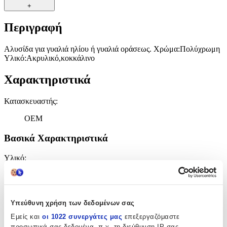
+
Περιγραφή
Αλυσίδα για γυαλιά ηλίου ή γυαλιά οράσεως. Χρώμα:Πολύχρωμη
Υλικό:Ακρυλικό,κοκκάλινο
Χαρακτηριστικά
Κατασκευαστής
:
OEM
Βασικά Χαρακτηριστικά
Υλικό
:
Ακρυλικό
Χρώμα Υλικού
:
Υπεύθυνη χρήση των δεδομένων σας
Πολύχρωμο
Εμείς και
οι 1022 συνεργάτες μας
επεξεργαζόμαστε
προσωπικά σας δεδομένα, π.χ. τη διεύθυνση IP σας,