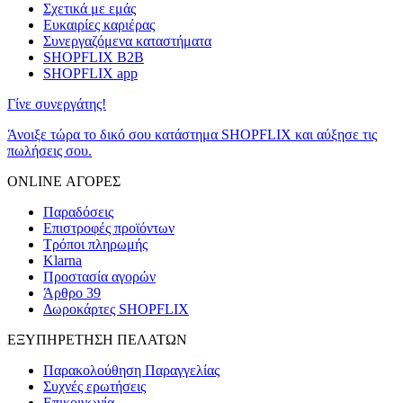
Σχετικά με εμάς
Ευκαιρίες καριέρας
Συνεργαζόμενα καταστήματα
SHOPFLIX B2B
SHOPFLIX app
Γίνε συνεργάτης!
Άνοιξε τώρα το δικό σου κατάστημα SHOPFLIX και αύξησε τις
πωλήσεις σου.
ONLINE ΑΓΟΡΕΣ
Παραδόσεις
Επιστροφές προϊόντων
Τρόποι πληρωμής
Klarna
Προστασία αγορών
Άρθρο 39
Δωροκάρτες SHOPFLIX
ΕΞΥΠΗΡΕΤΗΣΗ ΠΕΛΑΤΩΝ
Παρακολούθηση Παραγγελίας
Συχνές ερωτήσεις
Επικοινωνία