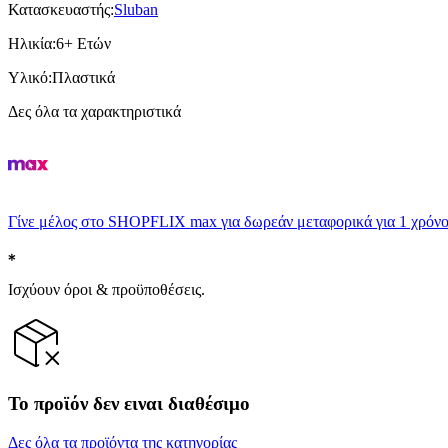
Κατασκευαστής
:
Sluban
Ηλικία
:
6+ Ετών
Υλικό
:
Πλαστικά
Δες όλα τα χαρακτηριστικά
Γίνε μέλος στο SHOPFLIX max για δωρεάν μεταφορικά για 1 χρόνο
Ισχύουν όροι & προϋποθέσεις.
Το προϊόν δεν ειναι διαθέσιμο
Δες όλα τα προϊόντα της κατηγορίας