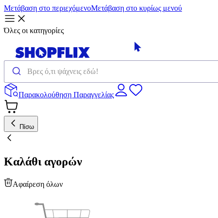
Μετάβαση στο περιεχόμενο
Μετάβαση στο κυρίως μενού
Όλες οι κατηγορίες
Παρακολούθηση Παραγγελίας
Πίσω
Καλάθι αγορών
Αφαίρεση όλων