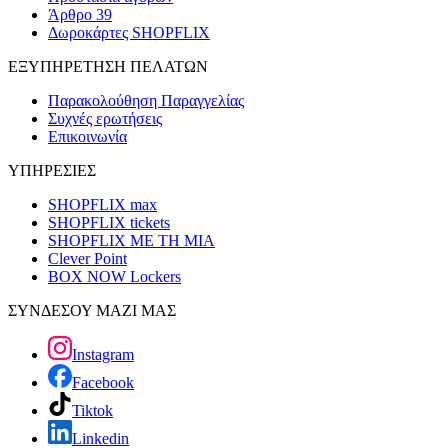
Άρθρο 39
Δωροκάρτες SHOPFLIX
ΕΞΥΠΗΡΕΤΗΣΗ ΠΕΛΑΤΩΝ
Παρακολούθηση Παραγγελίας
Συχνές ερωτήσεις
Επικοινωνία
ΥΠΗΡΕΣΙΕΣ
SHOPFLIX max
SHOPFLIX tickets
SHOPFLIX ΜΕ ΤΗ ΜΙΑ
Clever Point
BOX NOW Lockers
ΣΥΝΔΕΣΟΥ ΜΑΖΙ ΜΑΣ
Instagram
Facebook
Tiktok
Linkedin