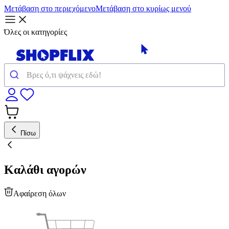
Μετάβαση στο περιεχόμενο
Μετάβαση στο κυρίως μενού
Όλες οι κατηγορίες
Πίσω
Καλάθι αγορών
Αφαίρεση όλων