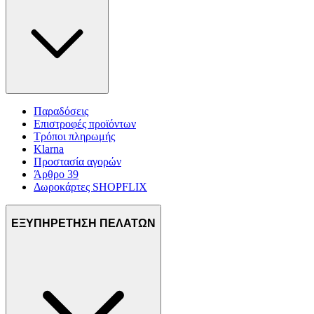
Παραδόσεις
Επιστροφές προϊόντων
Τρόποι πληρωμής
Klarna
Προστασία αγορών
Άρθρο 39
Δωροκάρτες SHOPFLIX
ΕΞΥΠΗΡΕΤΗΣΗ ΠΕΛΑΤΩΝ