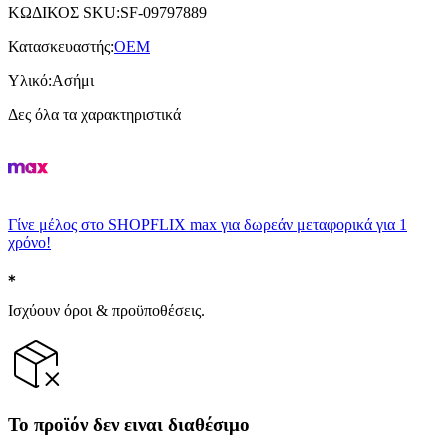
ΚΩΔΙΚΟΣ SKU
:
SF-09797889
Κατασκευαστής
:
OEM
Υλικό
:
Ασήμι
Δες όλα τα χαρακτηριστικά
Γίνε μέλος στο SHOPFLIX max για δωρεάν μεταφορικά για 1
χρόνο!
Ισχύουν όροι & προϋποθέσεις.
Το προϊόν δεν ειναι διαθέσιμο