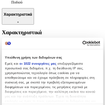
Ποδιού
Χαρακτηριστικά
+
Χαρακτηριστικά
Κατασκευαστής
:
OEM
Υπεύθυνη χρήση των δεδομένων σας
Βασικά Χαρακτηριστικά
Εμείς και
οι 1022 συνεργάτες μας
επεξεργαζόμαστε
Υλικό
:
προσωπικά σας δεδομένα, π.χ. τη διεύθυνση IP σας,
χρησιμοποιώντας τεχνολογία όπως cookies για να
Ασήμι
αποθηκεύουμε και να έχουμε πρόσβαση σε πληροφορίες στη
συσκευή σας, με σκοπό την προβολή εξατομικευμένων
Cuban
:
διαφημίσεων και περιεχομένου, τις μετρήσεις σχετικά με
διαφημίσεις και περιεχόμενο, την καλύτερη εικόνα του κοινού
Όχι
μας και την ανάπτυξη προϊόντων. Έχετε τη δυνατότητα
Επιχρυσωμένη
:
επιλογής ως προς το ποιος χρησιμοποιεί τα δεδομένα σας και