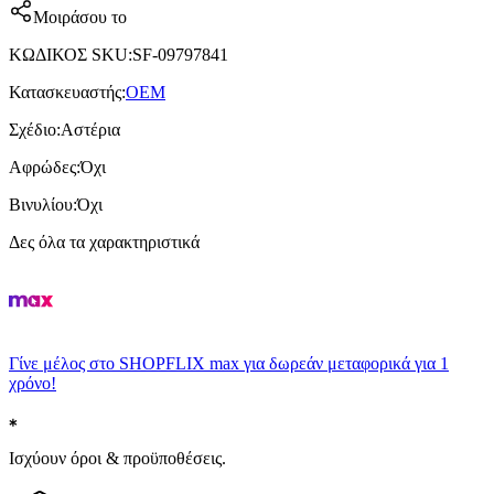
Μοιράσου το
ΚΩΔΙΚΟΣ SKU
:
SF-09797841
Κατασκευαστής
:
OEM
Σχέδιο
:
Αστέρια
Αφρώδες
:
Όχι
Βινυλίου
:
Όχι
Δες όλα τα χαρακτηριστικά
Γίνε μέλος στο SHOPFLIX max για δωρεάν μεταφορικά για 1
χρόνο!
Ισχύουν όροι & προϋποθέσεις.