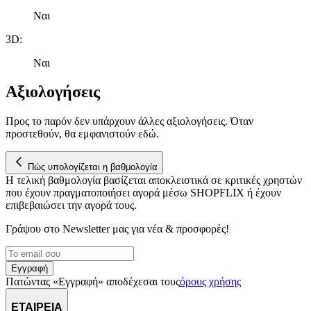
σωστά, να εξατομικεύουμε περιεχόμενο και διαφημίσεις, να
παρέχουμε λειτουργίες μέσων κοινωνικής δικτύωσης και να
Ναι
αναλύουμε την κυκλοφορία μας. Εμείς και οι 1022 συνεργάτες
3D
:
μας επεξεργαζόμαστε προσωπικά σας δεδομένα, π.χ. τη
διεύθυνση IP σας, χρησιμοποιώντας τεχνολογία όπως cookies
Ναι
για να αποθηκεύουμε και να έχουμε πρόσβαση σε πληροφορίες
στη συσκευή σας, με σκοπό την προβολή εξατομικευμένων
Αξιολογήσεις
διαφημίσεων και περιεχομένου, τις μετρήσεις σχετικά με
διαφημίσεις και περιεχόμενο, την καλύτερη εικόνα του κοινού
Προς το παρόν δεν υπάρχουν άλλες αξιολογήσεις. Όταν
μας και την ανάπτυξη προϊόντων. Επίσης, κοινοποιούμε
προστεθούν, θα εμφανιστούν εδώ.
πληροφορίες σχετικά με την από μέρους σας χρήση της
τοποθεσίας μας στους συνεργάτες μέσων κοινωνικής
δικτύωσης, διαφημίσεων και ανάλυσης.
Πώς υπολογίζεται η βαθμολογία
Η τελική βαθμολογία βασίζεται αποκλειστικά σε κριτικές χρηστών
που έχουν πραγματοποιήσει αγορά μέσω SHOPFLIX ή έχουν
επιβεβαιώσει την αγορά τους.
Γράψου στο Νewsletter μας για νέα & προσφορές!
Εγγραφή
Πατώντας «Εγγραφή» αποδέχεσαι τους
όρους χρήσης
ΕΤΑΙΡΕΙΑ