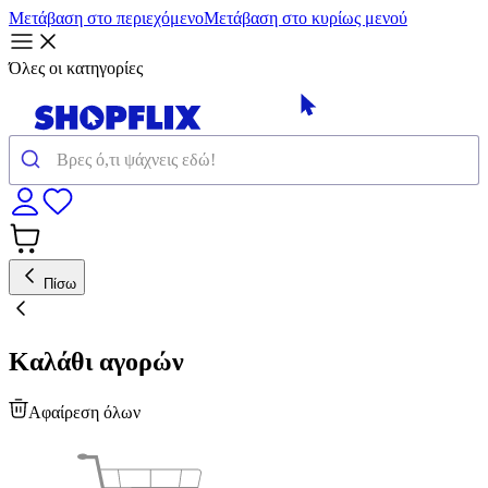
Μετάβαση στο περιεχόμενο
Μετάβαση στο κυρίως μενού
Όλες οι κατηγορίες
Πίσω
Καλάθι αγορών
Αφαίρεση όλων