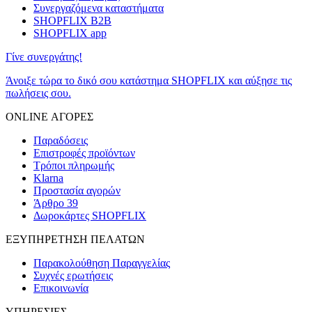
Συνεργαζόμενα καταστήματα
SHOPFLIX B2B
SHOPFLIX app
Γίνε συνεργάτης!
Άνοιξε τώρα το δικό σου κατάστημα SHOPFLIX και αύξησε τις
πωλήσεις σου.
ONLINE ΑΓΟΡΕΣ
Παραδόσεις
Επιστροφές προϊόντων
Τρόποι πληρωμής
Klarna
Προστασία αγορών
Άρθρο 39
Δωροκάρτες SHOPFLIX
ΕΞΥΠΗΡΕΤΗΣΗ ΠΕΛΑΤΩΝ
Παρακολούθηση Παραγγελίας
Συχνές ερωτήσεις
Επικοινωνία
ΥΠΗΡΕΣΙΕΣ