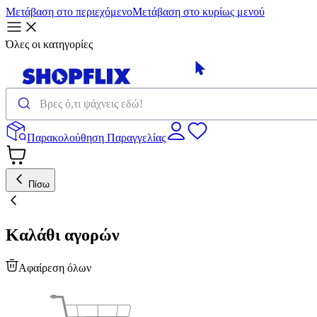
Μετάβαση στο περιεχόμενο
Μετάβαση στο κυρίως μενού
Όλες οι κατηγορίες
Παρακολούθηση Παραγγελίας
Πίσω
Καλάθι αγορών
Αφαίρεση όλων