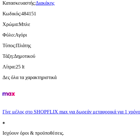
Κατασκευαστής
:
Διακάκης
Κωδικός
:
484151
Χρώμα
:
Μπλε
Φύλο
:
Αγόρι
Τύπος
:
Πλάτης
Τάξη
:
Δημοτικού
Λίτρα
:
25 lt
Δες όλα τα χαρακτηριστικά
Γίνε μέλος στο SHOPFLIX max για δωρεάν μεταφορικά για 1 χρόνο
Ισχύουν όροι & προϋποθέσεις.