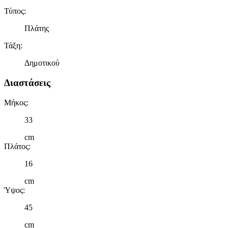
μας επεξεργαζόμαστε προσωπικά σας δεδομένα, π.χ. τη
Τύπος
:
διεύθυνση IP σας, χρησιμοποιώντας τεχνολογία όπως cookies
για να αποθηκεύουμε και να έχουμε πρόσβαση σε πληροφορίες
Πλάτης
στη συσκευή σας, με σκοπό την προβολή εξατομικευμένων
Τάξη
:
διαφημίσεων και περιεχομένου, τις μετρήσεις σχετικά με
διαφημίσεις και περιεχόμενο, την καλύτερη εικόνα του κοινού
Δημοτικού
μας και την ανάπτυξη προϊόντων. Επίσης, κοινοποιούμε
πληροφορίες σχετικά με την από μέρους σας χρήση της
Διαστάσεις
τοποθεσίας μας στους συνεργάτες μέσων κοινωνικής
δικτύωσης, διαφημίσεων και ανάλυσης.
Μήκος
:
33
cm
Πλάτος
:
16
cm
Ύψος
:
45
cm