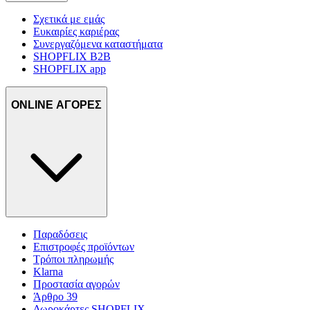
Σχετικά με εμάς
Ευκαιρίες καριέρας
Συνεργαζόμενα καταστήματα
SHOPFLIX B2B
SHOPFLIX app
ONLINE ΑΓΟΡΕΣ
Παραδόσεις
Επιστροφές προϊόντων
Τρόποι πληρωμής
Klarna
Προστασία αγορών
Άρθρο 39
Δωροκάρτες SHOPFLIX