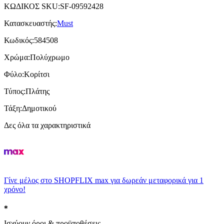
ΚΩΔΙΚΟΣ SKU
:
SF-09592428
Κατασκευαστής
:
Must
Κωδικός
:
584508
Χρώμα
:
Πολύχρωμο
Φύλο
:
Κορίτσι
Τύπος
:
Πλάτης
Τάξη
:
Δημοτικού
Δες όλα τα χαρακτηριστικά
Γίνε μέλος στο SHOPFLIX max για δωρεάν μεταφορικά για 1
χρόνο!
Ισχύουν όροι & προϋποθέσεις.