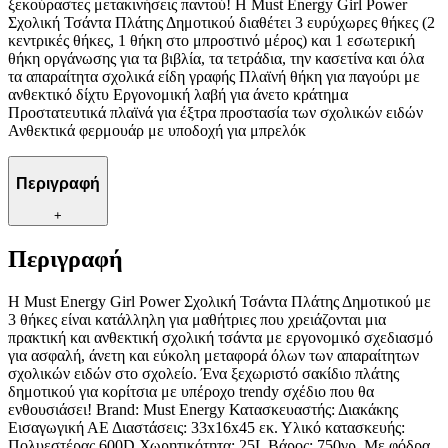
ξεκούραστες μετακινήσεις παντού! Η Must Energy Girl Power
Σχολική Τσάντα Πλάτης Δημοτικού διαθέτει 3 ευρύχωρες θήκες (2
κεντρικές θήκες, 1 θήκη στο μπροστινό μέρος) και 1 εσωτερική
θήκη οργάνωσης για τα βιβλία, τα τετράδια, την κασετίνα και όλα
τα απαραίτητα σχολικά είδη γραφής Πλαϊνή θήκη για παγούρι με
ανθεκτικό δίχτυ Εργονομική λαβή για άνετο κράτημα
Προστατευτικά πλαϊνά για έξτρα προστασία των σχολικών ειδών
Ανθεκτικά φερμουάρ με υποδοχή για μπρελόκ
Περιγραφή
+
Περιγραφή
Η Must Energy Girl Power Σχολική Τσάντα Πλάτης Δημοτικού με
3 θήκες είναι κατάλληλη για μαθήτριες που χρειάζονται μια
πρακτική και ανθεκτική σχολική τσάντα με εργονομικό σχεδιασμό
για ασφαλή, άνετη και εύκολη μεταφορά όλων των απαραίτητων
σχολικών ειδών στο σχολείο. Ένα ξεχωριστό σακίδιο πλάτης
δημοτικού για κορίτσια με υπέροχο trendy σχέδιο που θα
ενθουσιάσει! Brand: Must Energy Κατασκευαστής: Διακάκης
Εισαγωγική ΑΕ Διαστάσεις: 33x16x45 εκ. Υλικό κατασκευής:
Πολυεστέρας 600D Χωρητικότητα: 25L Βάρος: 750γρ. Με φόδρα