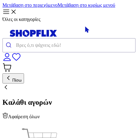
Μετάβαση στο περιεχόμενο
Μετάβαση στο κυρίως μενού
Όλες οι κατηγορίες
Πίσω
Καλάθι αγορών
Αφαίρεση όλων