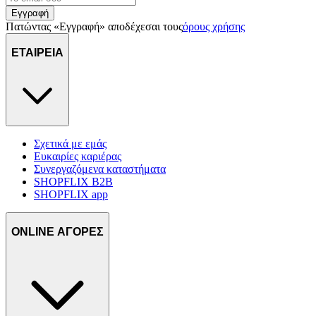
πληροφορίες σχετικά με την από μέρους σας χρήση της
Εγγραφή
τοποθεσίας μας στους συνεργάτες μέσων κοινωνικής
Πατώντας «Εγγραφή» αποδέχεσαι τους
όρους χρήσης
δικτύωσης, διαφημίσεων και ανάλυσης.
ΕΤΑΙΡΕΙΑ
Σχετικά με εμάς
Ευκαιρίες καριέρας
Συνεργαζόμενα καταστήματα
SHOPFLIX B2B
SHOPFLIX app
ONLINE ΑΓΟΡΕΣ