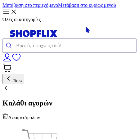
Μετάβαση στο περιεχόμενο
Μετάβαση στο κυρίως μενού
Όλες οι κατηγορίες
Πίσω
Καλάθι αγορών
Αφαίρεση όλων