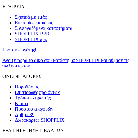
ΕΤΑΙΡΕΙΑ
Σχετικά με εμάς
Ευκαιρίες καριέρας
Συνεργαζόμενα καταστήματα
SHOPFLIX B2B
SHOPFLIX app
Γίνε συνεργάτης!
Άνοιξε τώρα το δικό σου κατάστημα SHOPFLIX και αύξησε τις
πωλήσεις σου.
ONLINE ΑΓΟΡΕΣ
Παραδόσεις
Επιστροφές προϊόντων
Τρόποι πληρωμής
Klarna
Προστασία αγορών
Άρθρο 39
Δωροκάρτες SHOPFLIX
ΕΞΥΠΗΡΕΤΗΣΗ ΠΕΛΑΤΩΝ