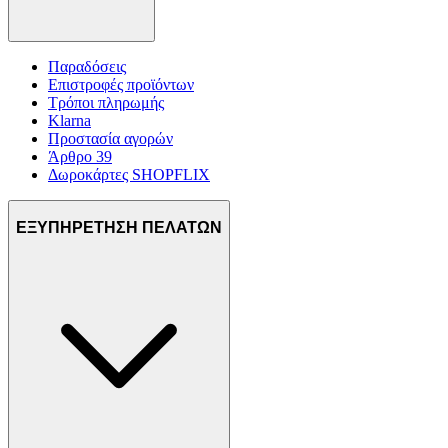
Παραδόσεις
Επιστροφές προϊόντων
Τρόποι πληρωμής
Klarna
Προστασία αγορών
Άρθρο 39
Δωροκάρτες SHOPFLIX
ΕΞΥΠΗΡΕΤΗΣΗ ΠΕΛΑΤΩΝ