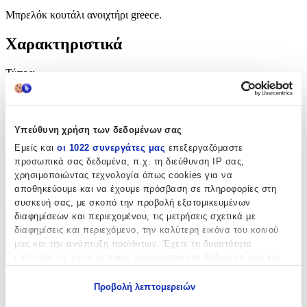
Μπρελόκ κουτάλι ανοιχτήρι greece.
Χαρακτηριστικά
Τύπος
:
Μπρελόκ
Υλικό
:
Υπεύθυνη χρήση των δεδομένων σας
Μεταλλικό
Εμείς και
οι 1022 συνεργάτες μας
επεξεργαζόμαστε
προσωπικά σας δεδομένα, π.χ. τη διεύθυνση IP σας,
Κατασκευαστής
:
χρησιμοποιώντας τεχνολογία όπως cookies για να
αποθηκεύουμε και να έχουμε πρόσβαση σε πληροφορίες στη
OEM
συσκευή σας, με σκοπό την προβολή εξατομικευμένων
διαφημίσεων και περιεχομένου, τις μετρήσεις σχετικά με
Χαρακτηριστικά
διαφημίσεις και περιεχόμενο, την καλύτερη εικόνα του κοινού
μας και την ανάπτυξη προϊόντων. Έχετε τη δυνατότητα
+
επιλογής ως προς το ποιος χρησιμοποιεί τα δεδομένα σας και
για ποιους σκοπούς.
Χαρακτηριστικά
Προβολή λεπτομερειών
Εάν μας επιτρέπετε, θα θέλαμε επίσης:
Τύπος
: