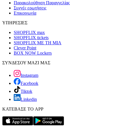
Παρακολούθηση Παραγγελίας
Συχνές ερωτήσεις
Επικοινωνία
ΥΠΗΡΕΣΙΕΣ
SHOPFLIX max
SHOPFLIX tickets
SHOPFLIX ΜΕ ΤΗ ΜΙΑ
Clever Point
BOX NOW Lockers
ΣΥΝΔΕΣΟΥ ΜΑΖΙ ΜΑΣ
Instagram
Facebook
Tiktok
Linkedin
ΚΑΤΕΒΑΣΕ ΤΟ APP