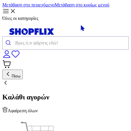
Μετάβαση στο περιεχόμενο
Μετάβαση στο κυρίως μενού
Όλες οι κατηγορίες
Πίσω
Καλάθι αγορών
Αφαίρεση όλων