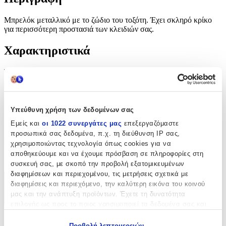
Μπρελόκ μεταλλικό με το ζώδιο του τοξότη. Έχει σκληρό κρίκο
για περισσότερη προστασιά των κλειδιών σας.
Χαρακτηριστικά
Τύπος
:
Μπρελόκ
Υλικό
:
Υπεύθυνη χρήση των δεδομένων σας
Μεταλλικό
Εμείς και
οι 1022 συνεργάτες μας
επεξεργαζόμαστε
προσωπικά σας δεδομένα, π.χ. τη διεύθυνση IP σας,
Κατασκευαστής
:
χρησιμοποιώντας τεχνολογία όπως cookies για να
αποθηκεύουμε και να έχουμε πρόσβαση σε πληροφορίες στη
OEM
συσκευή σας, με σκοπό την προβολή εξατομικευμένων
διαφημίσεων και περιεχομένου, τις μετρήσεις σχετικά με
διαφημίσεις και περιεχόμενο, την καλύτερη εικόνα του κοινού
Χαρακτηριστικά
μας και την ανάπτυξη προϊόντων. Έχετε τη δυνατότητα
+
επιλογής ως προς το ποιος χρησιμοποιεί τα δεδομένα σας και
για ποιους σκοπούς.
Χαρακτηριστικά
Προβολή λεπτομερειών