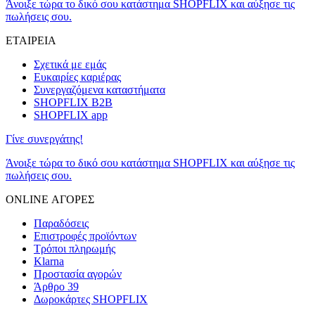
Άνοιξε τώρα το δικό σου κατάστημα SHOPFLIX και αύξησε τις
πωλήσεις σου.
ΕΤΑΙΡΕΙΑ
Σχετικά με εμάς
Ευκαιρίες καριέρας
Συνεργαζόμενα καταστήματα
SHOPFLIX B2B
SHOPFLIX app
Γίνε συνεργάτης!
Άνοιξε τώρα το δικό σου κατάστημα SHOPFLIX και αύξησε τις
πωλήσεις σου.
ONLINE ΑΓΟΡΕΣ
Παραδόσεις
Επιστροφές προϊόντων
Τρόποι πληρωμής
Klarna
Προστασία αγορών
Άρθρο 39
Δωροκάρτες SHOPFLIX