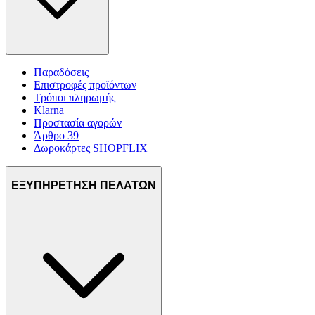
Παραδόσεις
Επιστροφές προϊόντων
Τρόποι πληρωμής
Klarna
Προστασία αγορών
Άρθρο 39
Δωροκάρτες SHOPFLIX
ΕΞΥΠΗΡΕΤΗΣΗ ΠΕΛΑΤΩΝ