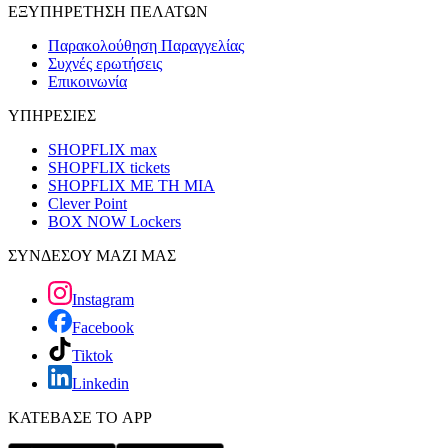
ΕΞΥΠΗΡΕΤΗΣΗ ΠΕΛΑΤΩΝ
Παρακολούθηση Παραγγελίας
Συχνές ερωτήσεις
Επικοινωνία
ΥΠΗΡΕΣΙΕΣ
SHOPFLIX max
SHOPFLIX tickets
SHOPFLIX ΜΕ ΤΗ ΜΙΑ
Clever Point
BOX NOW Lockers
ΣΥΝΔΕΣΟΥ ΜΑΖΙ ΜΑΣ
Instagram
Facebook
Tiktok
Linkedin
ΚΑΤΕΒΑΣΕ ΤΟ APP