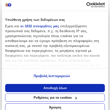
cm
Χαρακτηριστικά
Υπεύθυνη χρήση των δεδομένων σας
+
Εμείς και
οι 1022 συνεργάτες μας
επεξεργαζόμαστε
προσωπικά σας δεδομένα, π.χ. τη διεύθυνση IP σας,
Χαρακτηριστικά
χρησιμοποιώντας τεχνολογία όπως cookies για να
αποθηκεύουμε και να έχουμε πρόσβαση σε πληροφορίες στη
Κατασκευαστής
:
συσκευή σας, με σκοπό την προβολή εξατομικευμένων
διαφημίσεων και περιεχομένου, τις μετρήσεις σχετικά με
Beauty Home
διαφημίσεις και περιεχόμενο, την καλύτερη εικόνα του κοινού
Βασικά Χαρακτηριστικά
μας και την ανάπτυξη προϊόντων. Έχετε τη δυνατότητα
επιλογής ως προς το ποιος χρησιμοποιεί τα δεδομένα σας και
Ποιότητα
:
για ποιους σκοπούς.
Προβολή λεπτομερειών
Συνθετικό
Εάν μας επιτρέπετε, θα θέλαμε επίσης:
Να συλλέξουμε πληροφορίες σχετικά με τη γεωγραφική
Κατασκευή
:
Αποδοχή όλων
σας τοποθεσία, οι οποίες μπορεί να είναι ακριβείς σε
Μηχανής
απόσταση μερικών μέτρων
Ρυθμίσεις για τα cookies
Να αναγνωρίσουμε τη συσκευή σας σαρώνοντας ενεργά
Χρώμα
:
για συγκεκριμένα χαρακτηριστικά (δακτυλικό αποτύπωμα)
Άρνηση