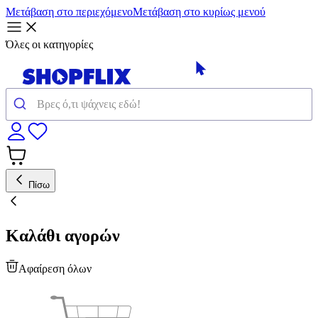
Μετάβαση στο περιεχόμενο
Μετάβαση στο κυρίως μενού
Όλες οι κατηγορίες
Πίσω
Καλάθι αγορών
Αφαίρεση όλων