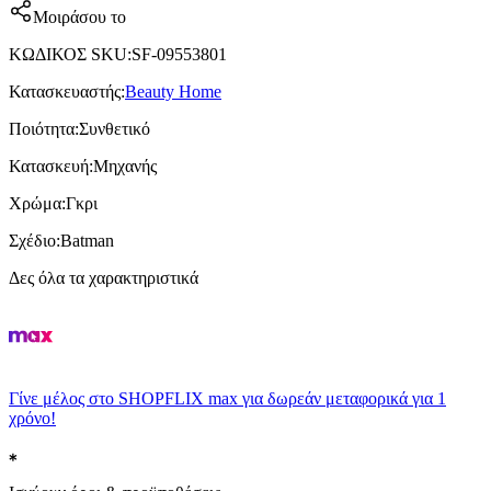
Μοιράσου το
ΚΩΔΙΚΟΣ SKU
:
SF-09553801
Κατασκευαστής
:
Beauty Home
Ποιότητα
:
Συνθετικό
Κατασκευή
:
Μηχανής
Χρώμα
:
Γκρι
Σχέδιο
:
Batman
Δες όλα τα χαρακτηριστικά
Γίνε μέλος στο SHOPFLIX max για δωρεάν μεταφορικά για 1
χρόνο!